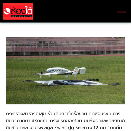
กระทรวงสาธารณสุข ร่วมกับภาคีเครือข่าย ทดสอบระบบการ
บินอากาศยานไร้คนขับ ครั้งแรกของไทย ขนส่งยาและเวชภัณฑ์
บินข้ามทะเล จากรพ.สตูล-รพ.สต.ปูยู ระยะทาง 12 กม. โดยทีม