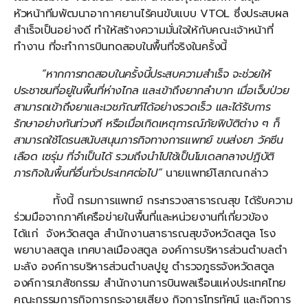
หัวหน้าทีมพัฒนาอากาศยานไร้คนขับแบบ VTOL ซึ่งประสบผล
สำเร็จเป็นอย่างดี ทำให้สร้างความมั่นใจให้กับคณะเจ้าหน้าที่
ทำงาน ที่จะทำการบินทดสอบในพื้นที่จริงในครั้งนี้
“หากการทดสอบในครั้งนี้ประสบความสำเร็จ จะช่วยให้
ประชาชนที่อยู่ในพื้นที่ห่างไกล และเข้าถึงยากลำบาก เมื่อเจ็บป่วย
สามารถเข้าถึงยาและเวชภัณฑ์ได้อย่างรวดเร็ว และได้รับการ
รักษาอย่างทันท่วงที หรือเมื่อเกิดเหตุการณ์ภัยพิบัติต่าง ๆ ก็
สามารถใช้โดรนสนับสนุนภารกิจทางการแพทย์ ขนส่งยา วัคซีน
เลือด เซรุ่ม ที่จำเป็นได้ รวมถึงนำไปใช้เป็นโมเดลกลางปฏิบัติ
ภารกิจในพื้นที่อื่นทั่วประเทศต่อไป”
นายแพทย์โสภณกล่าว
ทั้งนี้ กรมการแพทย์ กระทรวงสาธารณสุข ได้รับความ
ร่วมมือจากภาคีเครือข่ายในพื้นที่และหน่วยงานที่เกี่ยวข้อง
ได้แก่ จังหวัดสตูล สำนักงานสาธารณสุขจังหวัดสตูล โรง
พยาบาลสตูล เทศบาลเมืองสตูล องค์การบริหารส่วนตำบลตำ
มะลัง องค์การบริหารส่วนตำบลปูยู ตำรวจภูธรจังหวัดสตูล
องค์การเภสัชกรรม สำนักงานการบินพลเรือนแห่งประเทศไทย
คณะกรรมการกิจการกระจายเสียง กิจการโทรทัศน์ และกิจการ