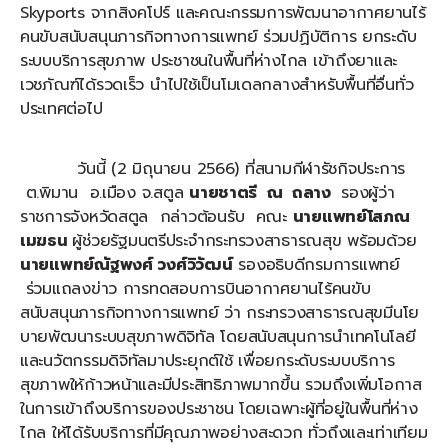
Skyports จากสิงคโปร์ และคณะกรรมการพัฒนาอากาศยานไร้
คนขับสนับสนุนภารกิจทางการแพทย์ ร่วมปฏิบัติการ ยกระดับ
ระบบบริการสุขภาพ ประชาชนในพื้นที่ห่างไกล เข้าถึงยาและ
เวชภัณฑ์ได้รวดเร็ว นำไปใช้เป็นโมเดลกลางสำหรับพื้นที่อื่นทั่ว
ประเทศต่อไป
วันนี้ (2 มิถุนายน 2566) ที่สนามกีฬารัชกิจประการ
ต.พิมาน อ.เมือง จ.สตูล
นายชาตรี ณ ถลาง
รองผู้ว่า
ราชการจังหวัดสตูล กล่าวต้อนรับ คณะ
นายแพทย์โสภณ
เมฆธน
ผู้ช่วยรัฐมนตรีประจำกระทรวงสาธารณสุข พร้อมด้วย
นายแพทย์ณัฐพงศ์ วงศ์วิวัฒน์
รองอธิบดีกรมการแพทย์
ร่วมแถลงข่าว การทดสอบการบินอากาศยานไร้คนขับ
สนับสนุนภารกิจทางการแพทย์ ว่า กระทรวงสาธารณสุขมีนโย
บายพัฒนาระบบสุขภาพดิจิทัล โดยสนับสนุนการนำเทคโนโลยี
และนวัตกรรมดิจิทัลมาประยุกต์ใช้ เพื่อยกระดับระบบบริการ
สุขภาพให้ก้าวหน้าและมีประสิทธิภาพมากขึ้น รวมถึงเพิ่มโอกาส
ในการเข้าถึงบริการของประชาชน โดยเฉพาะผู้ที่อยู่ในพื้นที่ห่าง
ไกล ให้ได้รับบริการที่มีคุณภาพอย่างสะดวก ทั่วถึงและเท่าเทียม