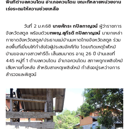
พื้นที่ตำบลควนโดน อำเภอควนโดน ขณะที่หลายหน่วยงาน
เร่งระดมให้ความช่วยเหลือ
วันที่ 2 ม.ค.68
นายศักระ กปิลกาญจน์
ผู้ว่าราชการ
จังหวัดสตูล พร้อมด้วย
ทพญ.สุกีรติ กปิลกาญจน์
นายกเหล่า
กาชาดจังหวัดสตูล/ประธานแม่บ้านมหาดไทยจังหวัดสตูล ร่วม
ลงพื้นที่เยี่ยมให้กำลังใจผู้ประสบอัคคีภัย โดยเกิดเหตุไฟไหม้
บ้านของนางสาวฟารีด๊ะ เส็นสมมาตร อายุ 26 ปี บ้านเลขที่
445 หมู่ที่ 1 ตำบลควนโดน อำเภอควนโดน สภาพถูกเพลิงไหม้
เสียหายทั้งหลัง สำหรับสาเหตุเพลิงไหม้ กำลังอยู่ระหว่างการ
สำรวจและพิสูจน์