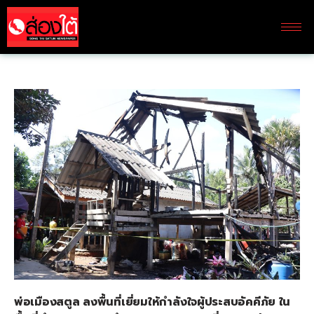
พ่อเมืองสตูล ลงพื้นที่เยี่ยมให้กำลังใจผู้ประสบอัคคีภัย ใน