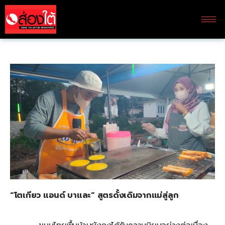
“โตเกียว แอนด์ บาและ” สูตรดั้งเดิมจากแม่สู่ลูก​​​​​​​​​