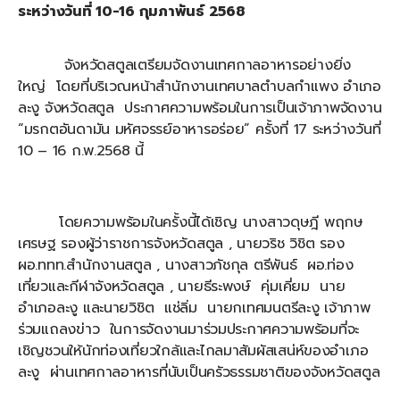
ระหว่างวันที่ 10-16 กุมภาพันธ์ 2568
จังหวัดสตูลเตรียมจัดงานเทศกาลอาหารอย่างยิ่ง
ใหญ่ โดยที่บริเวณหน้าสำนักงานเทศบาลตำบลกำแพง อำเภอ
ละงู จังหวัดสตูล ประกาศความพร้อมในการเป็นเจ้าภาพจัดงาน
“มรกตอันดามัน มหัศจรรย์อาหารอร่อย” ครั้งที่ 17 ระหว่างวันที่
10 – 16 ก.พ.2568 นี้
โดยความพร้อมในครั้งนี้ได้เชิญ นางสาวดุษฎี พฤกษ
เศรษฐ รองผู้ว่าราชการจังหวัดสตูล , นายวริช วิชิต รอง
ผอ.ททท.สำนักงานสตูล , นางสาวภัชกุล ตรีพันธ์ ผอ.ท่อง
เที่ยวและกีฬาจังหวัดสตูล , นายธีระพงษ์ คุ่มเคี่ยม นาย
อำเภอละงู และนายวิชิต แช่ลิ่ม นายกเทศมนตรีละงู เจ้าภาพ
ร่วมแถลงข่าว ในการจัดงานมาร่วมประกาศความพร้อมที่จะ
เชิญชวนให้นักท่องเที่ยวใกล้และไกลมาสัมผัสเสน่ห์ของอำเภอ
ละงู ผ่านเทศกาลอาหารที่นับเป็นครัวธรรมชาติของจังหวัดสตูล