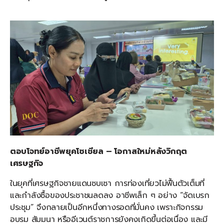
ตอบโจทย์อาชีพยุคโซเชียล – โอกาสใหม่หลังวิกฤต
เศรษฐกิจ
ในยุคที่เศรษฐกิจชายแดนซบเซา การท่องเที่ยวไม่ฟื้นตัวเต็มที่
และกำลังซื้อของประชาชนลดลง อาชีพเล็ก ๆ อย่าง “จัดเบรก
ประชุม” จึงกลายเป็นอีกหนึ่งทางรอดที่มั่นคง เพราะกิจกรรม
อบรม สัมมนา หรืออีเวนต์ราชการยังคงเกิดขึ้นต่อเนื่อง และมี