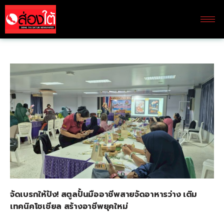
จัดเบรกให้ปัง! สตูลปั้นมืออาชีพสายจัดอาหารว่าง เติม
เทคนิคโซเชียล สร้างอาชีพยุคใหม่