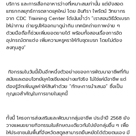
บริการ และการเลือกอาหารว่างที่เหมาะสมเท่านั้น แต่ยังสอด
แทรกกลยุทธ์การตลาดยุคใหม่ โดย อินทิรา ไพรัตน์ วิทยากร
จาก CDC Training Center ได้เน้นย้ำว่า “เราสอนวิธีจัดเบรก
ให้น่าทาน ถ่ายรูปให้ออกมาดูน่ากิน เทคนิคถ่ายภาพง่าย ๆ
ด้วยมือถือก็ช่วยเพิ่มยอดขายได้ พร้อมทั้งสอนเรื่องการจัด
อุปกรณ์ตกแต่ง เพิ่มความหรูหราให้กับชุดเบรก โดยไม่ต้อง
ลงทุนสูง”
กิจกรรมในวันนี้เป็นอีกหนึ่งตัวอย่างของการพัฒนาอาชีพที่ทัน
สมัยและตอบโจทย์ยุคโซเชียลอย่างแท้จริง ไม่ใช่แค่มีอาชีพ แต่
ต้องรู้จักเพิ่มมูลค่าให้สินค้าด้วย “ทักษะการนำเสนอ” ซึ่งเป็น
กุญแจสำคัญในการขายในยุคนี้
ทั้งนี้ โครงการส่งเสริมและพัฒนากลุ่มอาชีพ ประจำปี 2568 ยัง
วางแผนขยายกิจกรรมในลักษณะเดียวกันไปยังกลุ่มอื่น ๆ เพื่อ
ให้ประชาชนในพื้นที่จังหวัดสตูลสามารถยืนหยัดได้ด้วยตนเอง มี