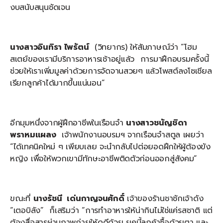
งบสนับสนุนชัดเจน
นางสาวอินทิรา ไพรัตน์
(วิทยากร) ให้สัมภาษณ์ว่า “โฮม
สเตย์ของเรามีบริการอาหารเช้าอยู่แล้ว การมาฝึกอบรมครั้งนี้
ช่วยให้เราเพิ่มมูลค่าด้วยการจัดจานสวยๆ แล้วโพสต์ลงโซเชียล
เรียกลูกค้าได้มากขึ้นแน่นอน”
อีกมุมหนึ่งจากผู้ฝึกอาชีพในเรือนจำ
นางสาวชนัญชิดา
พราหมแผลง
เจ้าพนักงานอบรมฯ จากเรือนจำสตูล เผยว่า
“ได้เทคนิคใหม่ ๆ เพียบเลย จะนำกลับไปต่อยอดฝึกให้ผู้ต้องขัง
หญิง เพื่อให้พวกเขามีทักษะอาชีพติดตัวก่อนออกสู่สังคม”
ขณะที่
นางรัชนี เด่นกาญจนศักดิ์
เจ้าของร้านชาชักเจ้าดัง
“เตอบิลัง” ก็เสริมว่า “การทำอาหารให้น่ากินไม่ใช่แค่รสชาติ แต่
ต้องสื่อสารผ่านภาพถ่ายให้ดูดีด้วย ยุคนี้ลูกค้าซื้อด้วยตา และ