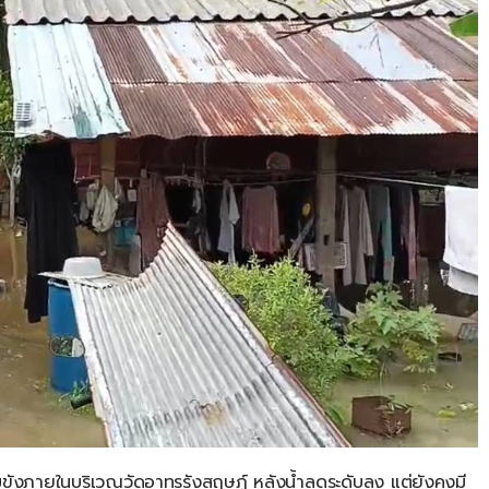
่ท่วมขังภายในบริเวณวัดอาทรรังสฤษฏ์
หลังน้ำลดระดับลง
แต่ยังคงมี