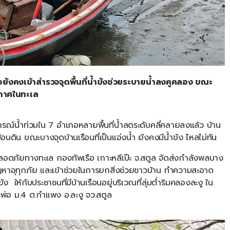
อยังคงเข้าสำรวจจุดพื้นที่น้ำขังช่วยระบายน้ำลงคูคลอง
ขณะ
ากาศในทะเล
รณ์น้ำท่วมใน
7
อำเภอหลายพื้นที่น้ำลดระดับคลี่คลายลงแล้ว
บ้าน
้อนดิน
ขณะบางจุดบ้านเรือนที่เป็นแอ่งน้ำ
ยังคงมีน้ำขัง
ไหลไม่ทัน
ปลอดภัยทางทะเล
กองทัพเรือ
เกาะหลีเป๊ะ
จ
.
สตูล
จัดส่งกำลังพลบาง
ญหาอุทุกภัย
และเข้าช่วยในการยกสิ่งช่วยชาวบ้าน
ทำความสะอาด
ขัง
ให้กับประชาชนที่มีบ้านเรือนอยู่บริเวณที่ลุ่มต่ำริมคลองละงู
ใน
ะพ่อ
ม
.4
ต
.
กำแพง
อ
.
ละงู
จว
.
สตูล