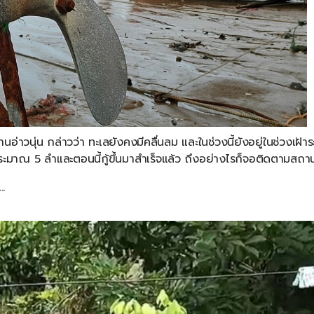
านอ่าวนุ่น
กล่าวว่า
ทะเลยังคงมีคลื่นลม
และในช่วงนี้ยังอยู่ในช่วงเฝ้า
ประมาณ
5
ลำ
และตอนนี้กู้ขึ้นมาสำเร็จแล้ว
ถึงอย่างไรก็จอติดตามสถาน
.