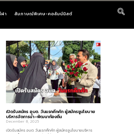
กีฬา
สัมภาษณ์พิเศษ-คอลัมน์นิสต์
เปิดรับสมัคร อบต. วันแรกคึกคัก ผู้สมัครชูนโยบาย
บริหารจัดการน้ำ–พัฒนาท้องถิ่น
December 8, 2025
เปิดรับสมัคร อบต. วันแรกคึกคัก ผู้สมัครชูนโยบายบริหาร