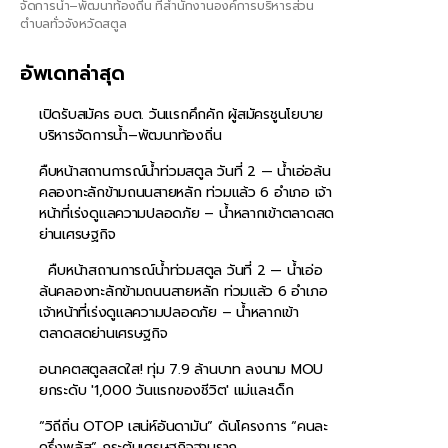
จัดการน้ำ–พัฒนาท้องถิ่น ที่สำนักงานองค์การบริหารส่วน
ตำบลทั่วจังหวัดสตูล
อัพเดทล่าสุด
เปิดรับสมัคร อบต. วันแรกคึกคัก ผู้สมัครชูนโยบาย
บริหารจัดการน้ำ–พัฒนาท้องถิ่น
คืบหน้าสถานการณ์น้ำท่วมสตูล วันที่ 2 — น้ำเอ่อล้น
คลองทะลักข้ามถนนสายหลัก ท่วมแล้ว 6 อำเภอ เจ้า
หน้าที่เร่งดูแลความปลอดภัย – น้ำหลากเข้าตลาดสด
ย่านเศรษฐกิจ
คืบหน้าสถานการณ์น้ำท่วมสตูล วันที่ 2 — น้ำเอ่อ
ล้นคลองทะลักข้ามถนนสายหลัก ท่วมแล้ว 6 อำเภอ
เจ้าหน้าที่เร่งดูแลความปลอดภัย – น้ำหลากเข้า
ตลาดสดย่านเศรษฐกิจ
อนาคตสตูลสดใส! ทุ่ม 7.9 ล้านบาท ลงนาม MOU
ยกระดับ '1,000 วันแรกของชีวิต' แม่และเด็ก
“วิถีถิ่น OTOP เสน่ห์อันดามัน” ดันโครงการ “คนละ
ครึ่งพลัส” กระตุ้นเศรษฐกิจฐานราก