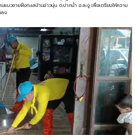
มแนวชายฝั่งทะเลบ้านอ่าวนุ่น
ต
.
ปากน้ำ
อ
.
ละงู
เพื่อเตรียมให้ความ
จมลง