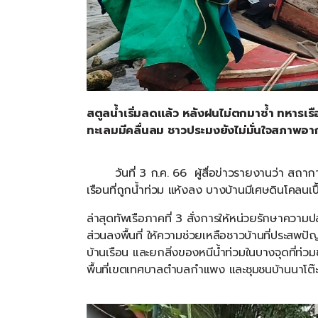
สตูลน้ำเริ่มลดแล้ว
หลังฝนไม่ตกมาซ้ำ
ทหารเรื
ทะเลมมีคลื่นลม
ชาวประมงยังไม่มั่นใจสภาพอ
วันที่
3
ก
.
ค
. 66
ผู้สื่อข่าวรายงานว่า
สถากา
เรือนที่ถูกน้ำท่วม
แห้งลง
บางบ้านมีเศษดินโคลนเปื
ล่าสุดทัพเรือภาคที่
3
สั่งการให้หน่วยรักษาความ
ส่วนลงพื้นที่
ให้ความช่วยเหลือชาวบ้านที่ประสพปั
บ้านเรือน
และยกสิ่งของหนีน้ำท่วมในบางจุดที่ท่วม
พื้นที่เขตเทศบาลตำบลกำแพง
และชุมชนบ้านนาโต๊