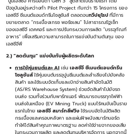
“ปูนเอสซีจี คาร์บอนต่ำ Gen 3” สู่ตลาดเป็นรายแรก โดย
ปัจจุบันอยู่ระหว่างทำ Pilot Project กับกว่า 15 โครงการ ของ
เอสซีจี ซีเมนต์แอนด์กรีนโซลูชันส์ ตลอดจน
ทวีปยุโรป
ที่มีการ
ขยายตลาด “กระเบื้องเกรซ พอร์ซเลน” ไปสาธารณรัฐเช็ก
ของเอสซีจี เดคคอร์ และการปรับกระบวนการผลิต “บรรจุภัณฑ์
อาหาร” เพื่อเสริมความสามารถในการแข่งขันด้านต้นทุน ของ
เอสซีจีพี
2.) “ลดต้นทุน”
แข่งขันกับผู้ผลิตระดับโลก
การใช้
หุ่นยนต์และ
AI
เช่น
เอสซีจี ซีเมนต์แอนด์กรีน
โซลูชันส์
ใช้หุ่นยนต์บรรจุปูนซีเมนต์และลำเลียงไปยังคลัง
สินค้า และใช้ระบบจัดเก็บและเบิกจ่ายสินค้าอัตโนมัติ
(AS/RS Warehouse System) ช่วยจัดสินค้าไปยังรถ
ขนส่ง รวมทั้งร่วมกับพาร์ทเนอร์ พัฒนารถบรรทุกไฟฟ้า
ขนส่งในเหมือง (EV Mining Truck) แบบไร้คนขับเป็นราย
แรกในไทย
เอสซีจี สมาร์ทลีฟวิง
ใช้ระบบอัตโนมัติผลิต
กระเบื้องและครอบหลังคา และแผ่นฝ้าผนังสมาร์ทบอร์ด
ทำให้ได้สินค้าคุณภาพมาตรฐาน ลดค่าใช้จ่ายจากของเสีย
ในกระบวนการผลิต และลดต้นทุนบริหารจัดการ นอกจากนี้