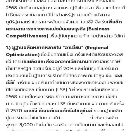
อย่างไรก็ตาม เอสซีจี มองว่าสถานการณ์ครึ่งปีหลังของปี
2568 ยังท้าทายอยู่มาก จากเศรษฐกิจไทย อาเซียน และโลก ที่
ได้รับผลกระทบจากภาษีนำเข้าสหรัฐฯ ความขัดแย้งทาง
ภูมิรัฐศาสตร์ และราคาพลังงานผันผวน เอสซีจี จึงเร่ง
เพิ่มขีด
ความสามารถทางการแข่งขันของธุรกิจ
(Business
Competitiveness)
เพื่อสู้กับทุกความท้าทายดังกล่าว ได้แก่
1.)
ชูฐานผลิตหลากหลายใน “อาเซียน”
(Regional
Optimization)
ซึ่งเป็นความแข็งแกร่งและได้เปรียบของเอส
ซีจี โดยเน้น
ผลิตและส่งออกจากเวียดนาม
ที่ได้รับอัตราภาษี
นำเข้าสหรัฐฯ ที่ได้เปรียบอยู่ที่ 20% และมีต้นทุนที่แข่งขันได้
ประกอบกับเป็นฐานการบริโภคที่มีศักยภาพเติบโตสูง เช่น
เอส
ซีจีซี
เตรียมแผนกลับมาดำเนินการเชิงพาณิชย์โรงงานลองเซิน
ปิโตรเคมิคอลส์ เวียดนาม (LSP) ในช่วงปลายเดือนสิงหาคม
2568 ขณะที่โครงการเพิ่มขีดความสามารถทางการแข่งขัน
ด้วยวัตถุดิบก๊าซอีเทนของ LSP คืบหน้าตามแผน คาดแล้วเสร็จ
ปี 2570
เอสซีจี ซีเมนต์แอนด์กรีนโซลูชันส์
ขยายฐานผลิต
ปูนคาร์บอนต่ำในเวียดนามใต้ กำลังการผลิต
สูงสุด 8,000 ตันต่อวัน รองรับตลาดเวียดนาม และส่งออกไป