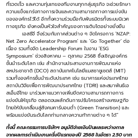
ที่รวดเร็ว และความทุ่มเทของทีมงานทุกกลุ่มธุรกิจ จะช่วยรักษา
ความแข็งแกร่งทางการเงินและความสามารถทางการแข่งขัน
ขององค์กรไว้ได้ อีกทั้งความร่วมมือกับพันธมิตรทั้งระบบนิเวศ
ทางธุรกิจ ยังคงเป็นหัวใจสำคัญของการเติบโตอย่างยั่งยืน
เอสซีจี จึงร่วมกับภาคส่วนต่าง ๆ จัดโครงการ ‘NZAP:
Net Zero Accelerator Program’ และ ‘Go Together’ ต่อ
เนื่อง รวมทั้งจัด Leadership Forum ในงาน ‘ESG
Symposium’ ช่วงสิงหาคม – ตุลาคม 2568 ซึ่งเชิญองค์กร
ชั้นนำระดับโลก เช่น สำนักงานประสานงานการพัฒนาแห่ง
สหประชาชาติ (DCO) สถาบันเทคโนโลยีแมสซาชูเซตส์ (MIT)
รวมทั้งองค์กรชั้นนำระดับประเทศ เช่น ธนาคารแห่งประเทศไทย
สถาบันวิจัยเพื่อการพัฒนาประเทศไทย (TDRI) และสมาพันธ์เอ
สเอ็มอีไทย มาร่วมหาแนวทางเพิ่มขีดความสามารถทางการ
แข่งขันให้ธุรกิจ ตลอดจนผลักดันการปรับโครงสร้างเศรษฐกิจ
ไทยให้ขับเคลื่อนสู่สังคมคาร์บอนต่ำ (Green Transition) และ
พร้อมแข่งขันระดับโลกท่ามกลางความท้าทายต่าง ๆ ได้”
ทั้งนี้ คณะกรรมการบริษัทฯ อนุมัติจ่ายเงินปันผลระหว่างกาล
จากผลการดำเนินงานครึ่งปีแรกของปี
2568 ในอัตรา 2.50 บาท