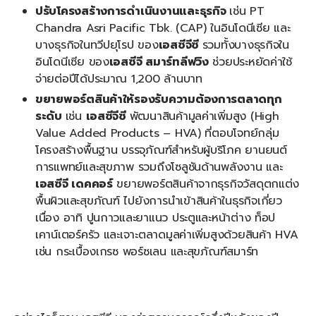
ปรับโครงสร้างการดำเนินงานและธุรกิจ
เช่น PT
Chandra Asri Pacific Tbk. (CAP) ในอินโดนีเซีย และ
บางธุรกิจในทวีปยุโรป ของ
เอสซีจีซี
รวมทั้งบางธุรกิจใน
อินโดนีเซีย ของ
เอสซีจี สมาร์ทลีฟวิง
ช่วยประหยัดค่าใช้
จ่ายต่อปีได้ประมาณ 1,200 ล้านบาท
ขยายพอร์ตสินค้าให้รองรับความต้องการตลาดทุก
ระดับ
เช่น
เอสซีจีซี
พัฒนาสินค้ามูลค่าเพิ่มสูง (High
Value Added Products – HVA) ที่ตอบโจทย์กลุ่ม
โครงสร้างพื้นฐาน บรรจุภัณฑ์สำหรับผู้บริโภค ยานยนต์
การแพทย์และสุขภาพ รวมถึงโซลูชันด้านพลังงาน และ
เอสซีจี เดคคอร์
ขยายพอร์ตสินค้าจากธุรกิจวัสดุตกแต่ง
พื้นผิวและสุขภัณฑ์ ไปยังการนำเข้าสินค้าในธุรกิจเกี่ยว
เนื่อง อาทิ ปูนกาวและยาแนว ประตูและหน้าต่าง ท็อป
เคาน์เตอร์ครัว และเจาะตลาดมูลค่าเพิ่มสูงด้วยสินค้า HVA
เช่น กระเบื้องเกรซ พอร์ซเลน และสุขภัณฑ์สมาร์ท