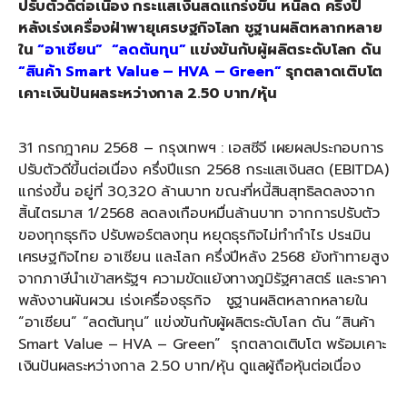
ปรับตัวดีต่อเนื่อง กระแสเงินสดแกร่งขึ้น หนี้ลด
ครึ่งปี
หลังเร่งเครื่องฝ่าพายุเศรษฐกิจโลก
ชู
ฐานผลิตหลากหลาย
ใน
“อาเซียน”
“ลดต้นทุน”
แข่งขันกับผู้ผลิตระดับโลก
ดัน
“สินค้า Smart Value – HVA – Green”
รุกตลาดเติบโต
เคาะเงินปันผลระหว่างกาล
2.50 บาท/หุ้น
31 กรกฎาคม 2568 – กรุงเทพฯ : เอสซีจี เผยผลประกอบการ
ปรับตัวดีขึ้นต่อเนื่อง ครึ่งปีแรก 2568 กระแสเงินสด (EBITDA)
แกร่งขึ้น อยู่ที่ 30,320 ล้านบาท ขณะที่หนี้สินสุทธิลดลงจาก
สิ้นไตรมาส 1/2568 ลดลงเกือบหมื่นล้านบาท จากการปรับตัว
ของทุกธุรกิจ ปรับพอร์ตลงทุน หยุดธุรกิจไม่ทำกำไร ประเมิน
เศรษฐกิจไทย อาเซียน และโลก ครึ่งปีหลัง 2568 ยังท้าทายสูง
จากภาษีนำเข้าสหรัฐฯ ความขัดแย้งทางภูมิรัฐศาสตร์ และราคา
พลังงานผันผวน เร่งเครื่องธุรกิจ ชูฐานผลิตหลากหลายใน
“อาเซียน” “ลดต้นทุน” แข่งขันกับผู้ผลิตระดับโลก ดัน “สินค้า
Smart Value – HVA – Green” รุกตลาดเติบโต พร้อมเคาะ
เงินปันผลระหว่างกาล 2.50 บาท/หุ้น ดูแลผู้ถือหุ้นต่อเนื่อง