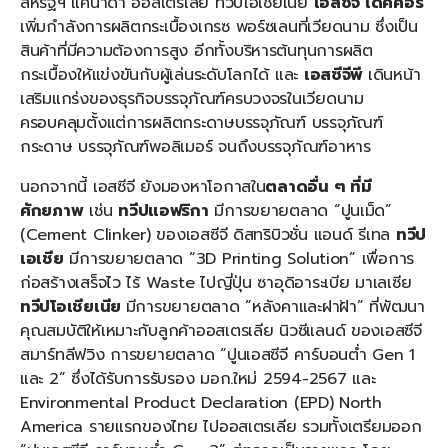
สหรัฐฯ แคนาดา ออสเตรเลีย ทวีปโอเชียเนีย
เอสซีจี เดคคอร์
เพิ่มกำลังการผลิตกระเบื้องเกรซ พอร์ซเลนที่เวียดนาม ซึ่งเป็น
สินค้าที่มีความต้องการสูง อีกทั้งบริหารต้นทุนการผลิต
กระเบื้องให้แข่งขันกับผู้เล่นระดับโลกได้ และ
เอสซีจีพี
เดินหน้า
เสริมแกร่งของธุรกิจบรรจุภัณฑ์ครบวงจรในเวียดนาม
ครอบคลุมตั้งแต่การผลิตกระดาษบรรจุภัณฑ์ บรรจุภัณฑ์
กระดาษ บรรจุภัณฑ์พอลิเมอร์ จนถึงบรรจุภัณฑ์อาหาร
นอกจากนี้ เอสซีจี ยังมองหาโอกาสใน
ตลาดอื่น ๆ ที่มี
ศักยภาพ
เช่น
ทวีปแอฟริกา
มีการขยายตลาด “ปูนเม็ด”
(Cement Clinker) ของเอสซีจี ดิสทริบิวชั่น แอนด์ รีเทล
ทวีป
เอเชีย
มีการขยายตลาด “3D Printing Solution” เพื่อการ
ก่อสร้างเสร็จไว ไร้ Waste ไปญี่ปุ่น ซาอุดิอาระเบีย มาเลเซีย
ทวีปโอเชียเนีย
มีการขยายตลาด “หลังคาและฝาฝ้า” ที่พัฒนา
คุณสมบัติให้เหมาะกับลูกค้าออสเตรเลีย นิวซีแลนด์ ของเอสซีจี
สมาร์ทลีฟวิง การขยายตลาด “ปูนเอสซีจี คาร์บอนต่ำ Gen 1
และ 2” ซึ่งได้รับการรับรอง มอก.ใหม่ 2594-2567 และ
Environmental Product Declaration (EPD) North
America รายแรกของไทย ไปออสเตรเลีย รวมทั้งเตรียมออก