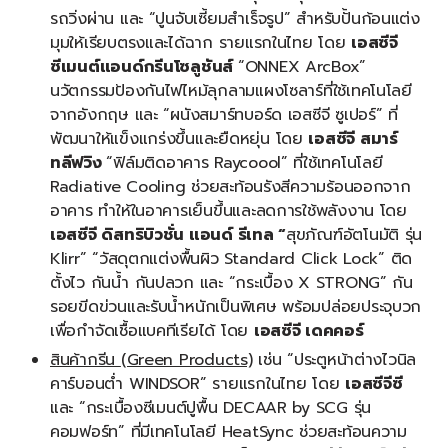
รถวิ่งผ่าน และ “ปูนจับเซี้ยมสำเร็จรูป” สำหรับปั้นก้อนแต่ง
มุมให้เรียบตรงและได้ฉาก รายแรกในไทย โดย
เอสซีจี
ซีเมนต์แอนด์กรีนโซลูชันส์
“ONNEX ArcBox”
นวัตกรรมป้องกันไฟไหม้ลุกลามแผงโซลาร์ที่ใช้เทคโนโลยี
จากอังกฤษ และ “ผนังสมาร์ทบอร์ด เอสซีจี ซูเปอร์” ที่
พัฒนาให้แข็งแกร่งขึ้นและยืดหยุ่น โดย
เอสซีจี สมาร์
ทลีฟวิง
“ฟิล์มติดอาคาร Raycoool” ที่ใช้เทคโนโลยี
Radiative Cooling ช่วยสะท้อนรังสีความร้อนออกจาก
อาคาร ทำให้ในอาคารเย็นขึ้นและลดการใช้พลังงาน โดย
เอสซีจี ดิสทริบิวชั่น แอนด์ รีเทล
“
สุขภัณฑ์อัตโนมัติ รุ่น
Klirr” “วัสดุตกแต่งพื้นผิว Standard Click Lock” ติด
ตั้งไว กันน้ำ กันปลวก และ “กระเบื้อง X STRONG” กัน
รอยขีดข่วนและรับน้ำหนักเป็นพิเศษ พร้อมปล่อยประจุบวก
เพื่อกำจัดเชื้อแบคทีเรียได้ โดย
เอสซีจี เดคคอร์
สินค้ากรีน
(Green Products)
เช่น “ประตูหน้าต่างไวนิล
คาร์บอนต่ำ WINDSOR” รายแรกในไทย โดย
เอสซีจีซี
และ “กระเบื้องซีเมนต์ปูพื้น DECAAR by SCG รุ่น
คอมฟอร์ท” ที่มีเทคโนโลยี HeatSync ช่วยสะท้อนความ