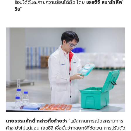
ร้อนได้ดีและคายความร้อนได้เร็ว โดย
เอสซีจี
สมาร์ทลีฟ
วิง
”
นายธรรมศักดิ์ กล่าวทิ้งท้ายว่า
“แม้สถานการณ์สงครามการ
ค้าจะยังไม่แน่นอน เอสซีจี เชื่อมั่นว่ากลยุทธ์ที่ชัดเจน การปรับตัว