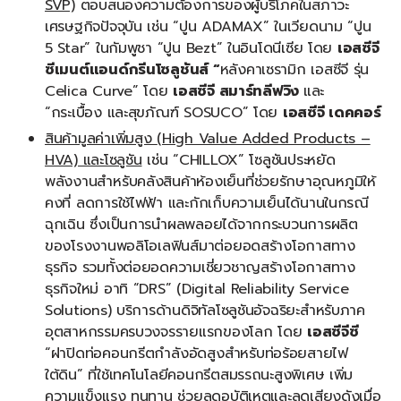
SVP)
ตอบสนองความต้องการของผู้บริโภคในสภาวะ
เศรษฐกิจปัจจุบัน เช่น “ปูน ADAMAX” ในเวียดนาม “ปูน
5 Star” ในกัมพูชา “ปูน Bezt” ในอินโดนีเซีย โดย
เอสซีจี
ซีเมนต์แอนด์กรีนโซลูชันส์
­ “
หลังคาเซรามิก เอสซีจี รุ่น
Celica Curve” โดย
เอสซีจี สมาร์ทลีฟวิง
และ
“กระเบื้อง และสุขภัณฑ์ SOSUCO” โดย
เอสซีจี เดคคอร์
สินค้ามูลค่าเพิ่มสูง
(High Value Added Products –
HVA) และโซลูชัน
เช่น “CHILLOX” โซลูชันประหยัด
พลังงานสำหรับคลังสินค้าห้องเย็นที่ช่วยรักษาอุณหภูมิให้
คงที่ ลดการใช้ไฟฟ้า และกักเก็บความเย็นได้นานในกรณี
ฉุกเฉิน ซึ่งเป็นการนำผลพลอยได้จากกระบวนการผลิต
ของโรงงานพอลิโอเลฟินส์มาต่อยอดสร้างโอกาสทาง
ธุรกิจ รวมทั้งต่อยอดความเชี่ยวชาญสร้างโอกาสทาง
ธุรกิจใหม่ อาทิ “DRS” (Digital Reliability Service
Solutions) บริการด้านดิจิทัลโซลูชันอัจฉริยะสำหรับภาค
อุตสาหกรรมครบวงจรรายแรกของโลก โดย
เอสซีจีซี
“ฝาปิดท่อคอนกรีตกำลังอัดสูงสำหรับท่อร้อยสายไฟ
ใต้ดิน” ที่ใช้เทคโนโลยีคอนกรีตสมรรถนะสูงพิเศษ เพิ่ม
ความแข็งแรง ทนทาน ช่วยลดอุบัติเหตุและลดเสียงดังเมื่อ