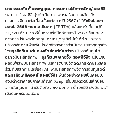
นายธรรมศักดิ์ เศรษฐอุดม กรรมการผู้จัดการใหญ่ เอสซีจี
กล่าวว่า “เอสซีจี มุ่งดำเนินมาตรการเสริมความเข้มแข็ง
ทางการเงินมาต่อเนื่องตั้งแต่กลางปี 2567 ทำให้
ครึ่งปีแรก
ของปี
2568
กระแสเงินสด
(EBITDA) แข็งแกร่งขึ้น อยู่ที่
30,320 ล้านบาท ดีขึ้นกว่าครึ่งปีหลังของปี 2567 ร้อยละ 21
จากการปรับพอร์ตลงทุน การหยุดธุรกิจไม่ทำกำไร และการ
บริหารจัดการเพื่อเพิ่มประสิทธิภาพการดำเนินงานของทุกธุรกิจ
โดย
ธุรกิจซีเมนต์และผลิตภัณฑ์ก่อสร้าง
บริหารต้นทุนได้
อย่างมีประสิทธิภาพ
ธุรกิจแพคเกจจิ้ง
(
เอสซีจีพี
)
ปรับแผน
ผลิตเพื่อเพิ่มประสิทธิภาพ บริหารต้นทุนวัตถุดิบกระดาษรีไซเคิล
ร่วมกับใช้เทคโนโลยีและ AI เพิ่มประสิทธิภาพจัดการต้นทุนได้ดี
และ
ธุรกิจเคมิคอลส์
(
เอสซีจีซี
)
ฟื้นตัวอย่างค่อยเป็นค่อยไป
ส่วนต่างราคาสินค้าเคมีภัณฑ์ (Gap) เริ่มปรับตัวดีขึ้นเล็กน้อย
จากต้นทุนราคาน้ำมันดิบที่ลดลง นอกจากนี้ เอสซีจี ยังมีรายได้
เงินปันผลรับต่อเนื่อง