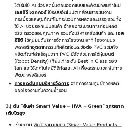
ได้เริ่มใช้ AI ช่วยลดขั้นตอนออกแบบและพัฒนาสินค้าใหม่
เอสซีจี เดคคอร์
ใช้ระบบอัตโนมัติเคลื่อนย้ายชิ้นงาน
กระเบื้องและสุขภัณฑ์ในกระบวนการผลิตและบรรจุ รวมทั้ง
ใช้ AI ช่วยออกแบบสินค้า จำลองกระบวนการก่อนผลิต
จริง ตรวจสอบคุณภาพ รวมถึงบริหารคลังสินค้า และ
เอส
ซีจีซี
ใช้หุ่นยนต์บริหารจัดการโรงงาน อาทิ โรงงานนว
พลาสติกอุตสาหกรรมที่ผลิตท่อและข้อต่อ PVC รวมถึง
ผลิตภัณฑ์สำเร็จรูปจาก PVC มีสัดส่วนการใช้หุ่นยนต์
(Robot Density) เทียบเท่าระดับ Best in Class ของ
โลก และใช้เทคโนโลยีดิจิทัลและ AI เพื่อลดระยะเวลาในการ
พัฒนาพอลิเมอร์
การลดต้นทุนบริหารจัดการ
จากการรวมศูนย์การผลิต
ของโรงงานที่มีความซ้ำซ้อน
3.) ดัน “
สินค้า
Smart Value – HVA – Green” รุกตลาด
เติบโตสูง
เร่งขยาย
สินค้าราคาคุ้มค่า
(Smart Value Products –