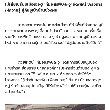
ไม่เสียเปรียบเมื่อเจองู!
‘ทีมอสรพิษละงู’ จัดใหญ่ โครงการ
ให้ความรู้ สู้ภัยงูเข้าบ้านช่วงฝน
จากสถานการณ์ฝนตกต่อเนื่อง ทำให้พื้นที่อำเภอละงูมี
การรายงานการพบงูเลื้อยเข้าบ้านเรือนประชาชนบ่อยครั้ง ซึ่ง
รวมถึงอสรพิษร้ายแรงอย่าง งูเห่า งูจงอาง และ งูเขียวหาง
ไหม้ หากขาดความรู้ความเข้าใจอาจนำไปสู่อันตรายถึงชีวิตได้
ด้วยเหตุนี้ “ทีมอสรพิษละงู” โดยการสนับสนุนของ
นายจำรัส ฮ่องสาย นายกองค์การบริหารส่วนตำบลละงู และ
นายนายธนชาติ โต๊ะหลี ส.จ.เขต 2 อำเภอละงู จึงได้จัด
โครงการ “รู้เท่าทันอสรพิษ เพื่อคนละงู” ขึ้น ณ บ้านคลองขุด
หมู่ 9 ตำบลละงู โดยมีมูลนิธิร่มไทรเข้าร่วมให้ความรู้และสาธิต
อย่างเข้มข้น