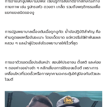
การจำแนกงูมีพิษ/ไม่มีพิษ: เรียนรู้การสังเกตจากลักษณะทาง
กายภาพ เช่น รูปทรงหัว ดวงตา เกล็ด รวมถึงพฤติกรรมเพื่อ
แยกแยะชนิดของงู
การปฐมพยาบาลเบื้องต้นเมื่อถูกงูกัด: ย้ำข้อปฏิบัติสำคัญ คือ
ห้ามดูดแผลหรือขันชะเนาะ โดยเด็ดขาด แต่ควรรีบใช้ผ้าพันแผล
หลวม ๆ และนำผู้ป่วยส่งโรงพยาบาลให้เร็วที่สุด
การเอาตัวรอดเมื่อประชันหน้า: สอนให้ประชาชน ตั้งสติ และค่อย
ๆ ถอยห่างอย่างช้า ๆ หลีกเลี่ยงการใช้ของแข็งตี เพราะการ
เคลื่อนไหวที่รวดเร็วหรือการคุกคามจะกระตุ้นให้งูป้องกันตัวและ
โจมตี