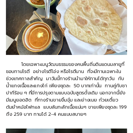
โดยเฉพาะเมนูวัฒนธรรมของคนพื้นถิ่นดินแดนมลายูที่
ชอบทานโรตี อย่างโรตีโอ่ง หรือโรตีนาน ที่จะมีทานเฉพาะใน
ช่วงเทศกาลสำคัญ มาวันนี้ทางร้านนำมาให้ทานได้ทุกวัน กับ
น้ำแกงเนื้อและแกงไก่ เพียงชุดละ 50 บาทเท่านั้น ทานคู่กับชา
ปากีร้อน ๆ ที่มีการปรุงตามแบบฉบับสูตรดั้งเดิม นอกจากนี้ยัง
มีเมนูยอดฮิต ที่ทางร้านขายจิ้มจุ๋ม และย่างเนย ก๋วยเตี๋ยว
ต้มยำหม้อไฟทะเล แบบล้นทะลักเนื้อแน่นๆ ขายเพียงชุดละ 199
ถึง 259 บาท ทานได้ 2-4 คนแบบสบายๆ