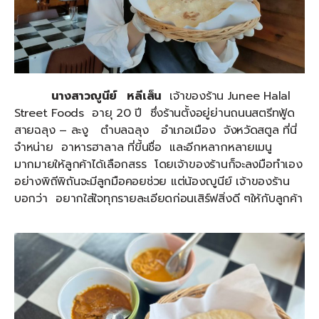
นางสาวญูนีย์ หลีเส็น
เจ้าของร้าน Junee Halal
Street Foods อายุ 20 ปี ซึ่งร้านตั้งอยู่ย่านถนนสตรีทฟู้ด
สายฉลุง – ละงู ตำบลฉลุง อำเภอเมือง จังหวัดสตูล ที่นี่
จำหน่าย อาหารฮาลาล ที่ขี้นชื่อ และอีกหลากหลายเมนู
มากมายให้ลูกค้าได้เลือกสรร โดยเจ้าของร้านก็จะลงมือทำเอง
อย่างพิถีพิถันจะมีลูกมือคอยช่วย แต่น้องญูนีย์ เจ้าของร้าน
บอกว่า อยากใส่ใจทุกรายละเอียดก่อนเสิร์ฟสิ่งดี ๆให้กับลูกค้า