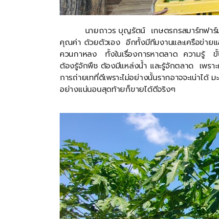
นายถาวร
บุญรัตน์
เกษตรกรสมาร์ทฟาร์ม
คุณค่า
ด้วยตัวเอง
อีกทั้งมีทีมงานและเครือข่า
ควนกาหลง
ทั้งในเรื่องการหาตลาด
ความรู้
ข
ต้องรู้จักพืช
ต้องมีแหล่งน้ำ
และรู้จักตลาด
เพราะ
การถ่ายเทที่ดีเพราะไม่อย่างนั้นรากอาจจะเน่าได้
มะ
อย่างแน่นอนสุดท้ายก็ขายได้ดีจริงๆ