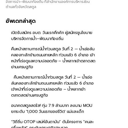
จัดการน้ำ–พัฒนาท้องถิ่น ที่สำนักงานองค์การบริหารส่วน
ตำบลทั่วจังหวัดสตูล
อัพเดทล่าสุด
เปิดรับสมัคร อบต. วันแรกคึกคัก ผู้สมัครชูนโยบาย
บริหารจัดการน้ำ–พัฒนาท้องถิ่น
คืบหน้าสถานการณ์น้ำท่วมสตูล วันที่ 2 — น้ำเอ่อล้น
คลองทะลักข้ามถนนสายหลัก ท่วมแล้ว 6 อำเภอ เจ้า
หน้าที่เร่งดูแลความปลอดภัย – น้ำหลากเข้าตลาดสด
ย่านเศรษฐกิจ
คืบหน้าสถานการณ์น้ำท่วมสตูล วันที่ 2 — น้ำเอ่อ
ล้นคลองทะลักข้ามถนนสายหลัก ท่วมแล้ว 6 อำเภอ
เจ้าหน้าที่เร่งดูแลความปลอดภัย – น้ำหลากเข้า
ตลาดสดย่านเศรษฐกิจ
อนาคตสตูลสดใส! ทุ่ม 7.9 ล้านบาท ลงนาม MOU
ยกระดับ '1,000 วันแรกของชีวิต' แม่และเด็ก
“วิถีถิ่น OTOP เสน่ห์อันดามัน” ดันโครงการ “คนละ
ครึ่งพลัส” กระตุ้นเศรษฐกิจฐานราก