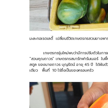
มะละกอเรดเลดี้
เปลี่ยนชีวิตเกษตรกรสวนยางพา
เกษตรกรรุ่นใหม่พบว่ามีการปรับตัวใน
“
สวนคุณถาวร
”
เกษตรกรสมาร์ทฟาร์มเมอร์
ในพื้
สตูล
ของนายถาวร
บุญรัตน์
อายุ
45
ปี
ได้ผัน
เดียว
พื้นที่
10
ไร่ซึ่งเป็นของครอบครัว