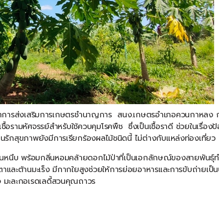
ชาการส่งเสริมการเกษตรชำนาญการ
สนง
.
เกษตรอำเภอควนกาหลง
เชื้อรามหัศจรรย์สำหรับใช้ควบคุมโรคพืช
ซึ่งเป็นเชื้อราดี
ช่วยในเรื่องป
นรักสุขภาพยังมีการเรียกร้องผลไม้ชนิดนี้
ไม่ต่างกับแหล่งท่องเที่ยว
่นหนึบ
พร้อมกลิ่นหอมคล้ายดอกไม้ป่าที่เป็นเอกลักษณ์ของสายพันธุ์
ท
าและต้านมะเร็ง
มีกากใยสูงช่วยให้การย่อยอาหารและการขับถ่ายเป็น
จ
มะละกอเรดเลดี้สวนคุณถาวร