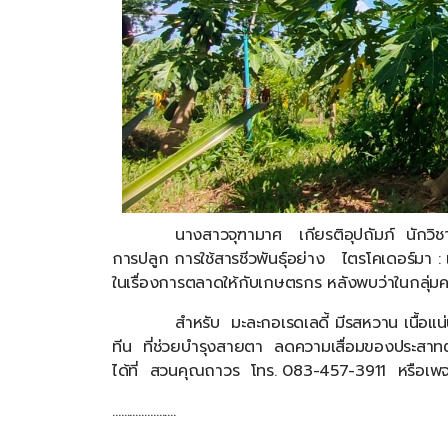
นางสาวจุฑามาศ
เกียรติอุปถัมภ์
นักวิ
การปลูก
การใช้สารชีวพันธุ์อย่าง
ไตรโคเดอร์มา
:
ในเรื่องการตลาดให้กับเกษตรกร
หลังพบว่าในกลุ่มค
สำหรับ
มะละกอเรดเลดี้
มีรสหวาน
เนื้อแน
ทีน
ที่ช่วยบำรุงสายตา
ลดความเสื่อมของประสาทต
ได้ที่
สวนคุณถาวร
โทร
. 083-457-3911
หรือเพ
………………….