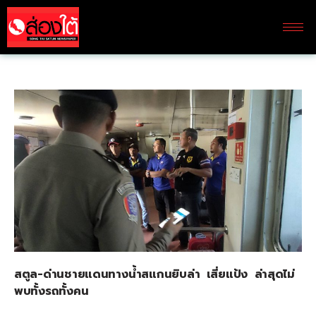
สตูล-ด่านชายแดนทางน้ำสแกนยิบล่า เสี่ยแป้ง ล่าสุดไม่
พบทั้งรถทั้งคน