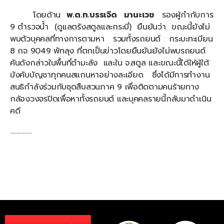
โดยด้าน
พ.ต.ท.บรรเจิด มานะเวช
รองผู้กำกับการ
9 ตำรวจน้ำ (ดูแลตรังสตูลและกระบี่) ยืนยันว่า ขณะนี้ยังไม่
พบตัวบุคคลที่ทางการตามหา รวมทั้งรถยนต์ กระบะทะเบียน
8 กจ 9049 พัทลุง ที่ตกเป็นข่าวโดยยืนยันยังไม่พบรถยนต์
คันดังกล่าวในพื้นที่ตำมะลัง และใน จ.สตูล และขณะนี้ได้ให้ผู้ใต้
บังคับบัญชาทุกคนสแกนหาอย่างละเอียด ซึ่งได้มีการทำงาน
สนธิกำลังร่วมกับชุดสืบสวนภาค 9 เพื่อติดตามคนร้ายทาง
กล้องวงจรปิดเพื่อหาทั้งรถยนต์ และบุคคลรายนี้กลับมาดำเนิน
คดี
……………