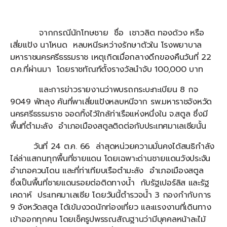
จากกรณีนักโทษชาย ชื่อ เชาวลิต ทองด้วง หรือ
เสี่ยแป้ง นาโหนด หลบหนีระหว่างรักษาตัวใน โรงพยาบาล
มหาราชนครศรีธรรมราช เหตุเกิดเมื่อกลางดึกของคืนวันที่ 22
ต.ค.ที่ผ่านมา โดยราชทัณฑ์ตั้งรางวัลนำจับ 100,000 บาท
และการข่าวรายงานว่าพบรถกระบะทะเบียน 8 กจ
9049 พัทลุง คันที่พาเสี่ยแป้งหลบหนีจาก รพ.มหาราชจังหวัด
นครศรีธรรมราช จอดทิ้งไว้ใกล้ท่าเรือแห่งหนึ่งใน จ.สตูล ซึ่งมี
พื้นที่ตำมะลัง อำเภอเมืองสตูลติดต่อกับประเทศมาเลเซียนั้น
วันที่ 24 ต.ค. 66 ล่าสุดหน่วยความมั่นคงได้สนธิกำลัง
ไล่ล่าแสกนทุกพื้นที่ชายแดน โดยเฉพาะด่านชายแดนวังประจัน
อำเภอควนโดน และที่ท่าเทียบเรือตำมะลัง อำเภอเมืองสตูล
ซึ่งเป็นพื้นที่ชายแดนรอยต่อติดทางน้ำ กับรัฐเปอร์ลิส และรัฐ
เคดาห์ ประเทศมาเลเซีย โดยวันนี้ตำรวจน้ำ 3 กองกำกับการ
9 จังหวัดสตูล ได้เข้มงวดนักท่องเที่ยว และแรงงานที่เดินทาง
เข้าออกทุกคน โดยเช็ครูปพรรณสัณฐานว่ามีบุคคลหน้าละไม้