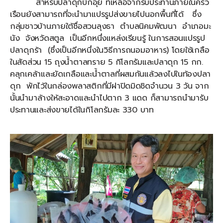
สำหรับปลาดุกบิ๊กอุย ที่เหลือจากรับประทานภายในครัว
เรือนยังสามารถที่จะนำมาแปรรูปส่งขายไปนอกพื้นที่ได้ ซึ่ง
กลุ่มชาวบ้านภายใต้ชื่อสวนลุงธา ตำบลนิคมพัฒนา อำเภอมะ
นัง จังหวัดสตูล เป็นอีกหนึ่งแหล่งเรียนรู้ ในการสอนแปรรูป
ปลาดุกร้า (ซึ่งเป็นอีกหนึ่งในวิธีการถนอมอาหาร) โดยใช้เกลือ
ในสัดส่วน 15 ถุงน้ำตาลทราย 5 กิโลกรัมและปลาดุก 15 กก.
คลุกเคล้าและยัดเกลือและน้ำตาลที่ผสมกันแล้วลงไปในท้องปลา
ดุก พักไว้ในกล่องพลาสติกที่มีฝาปิดมิดชิดจำนวน 3 วัน จาก
นั้นนำมาล้างให้สะอาดและนำไปตาก 3 แดด ก็สามารถนำมารับ
ประทานและส่งขายได้ในกิโลกรัมละ 330 บาท