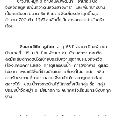
ชาวบ้านหมู่ที่ 8 ตำบลนิคมพัฒนา อำเภอมะนัง
จังหวัดสตูล ใช้พื้นที่ว่างในสวนยางพารา และ พื้นที่ข้างบ้าน
เป็นกระชังบก ขนาด 3x 6 เมตรเพื่อเลี้ยงปลาดุกบิ๊กอุย
จำนวน 700 ตัว ไว้บริโภคอีกทั้งเป็นการลดรายจ่ายในครัว
เรือน
ซึ่ง
นายวิชิต ชูน้อย
อายุ 65 ปี ส.อบต.นิคมพัฒนา
บ้านเลขที่ 115 ม.8 นิคมพัฒนา อ.มะนัง บอกว่า ก่อนที่จะ
ลงมือเลี้ยงทางตนได้เข้าอบรมรับความรู้จากประมงจังหวัด
เรื่องเทคนิคการเลี้ยง การดูแลระบบน้ำ การให้อาหาร ดูแล้ว
ไม่ยาก เพราะใช้พื้นที่ข้างบ้านในการเลี้ยงที่ไม่มากนัก หลือ
จากรับประทานก็สามารถขายเพื่อนบ้านในราคาถูกกว่าท้อง
ตลาดได้ ขณะนี้ทางชาวบ้านได้มีการตั้งเป็นกลุ่ม ชื่อ กลุ่ม
ประมงน้ำจืดหมู่ที่ 8 มีสมาชิก 15 คนทุกครัวเรือนมีกระชังบกทุก
บ้าน