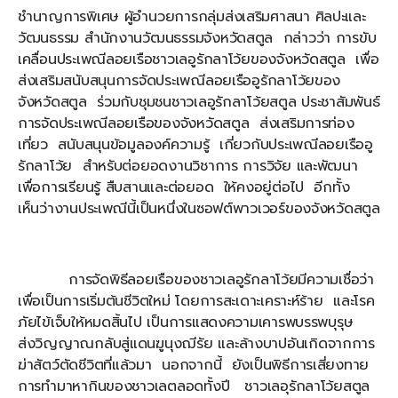
ชำนาญการพิเศษ ผู้อำนวยการกลุ่มส่งเสริมศาสนา ศิลปะและ
วัฒนธรรม สำนักงานวัฒนธรรมจังหวัดสตูล กล่าวว่า การขับ
เคลื่อนประเพณีลอยเรือชาวเลอูรักลาโว้ยของจังหวัดสตูล เพื่อ
ส่งเสริมสนับสนุนการจัดประเพณีลอยเรืออูรักลาโว้ยของ
จังหวัดสตูล ร่วมกับชุมชนชาวเลอูรักลาโว้ยสตูล ประชาสัมพันธ์
การจัดประเพณีลอยเรือของจังหวัดสตูล ส่งเสริมการท่อง
เที่ยว สนับสนุนข้อมูลองค์ความรู้ เกี่ยวกับประเพณีลอยเรืออู
รักลาโว้ย สำหรับต่อยอดงานวิชาการ การวิจัย และพัฒนา
เพื่อการเรียนรู้ สืบสานและต่อยอด ให้คงอยู่ต่อไป อีกทั้ง
เห็นว่างานประเพณีนี้เป็นหนึ่งในซอฟต์พาวเวอร์ของจังหวัดสตูล
การจัดพิธีลอยเรือของชาวเลอูรักลาโว้ยมีความเชื่อว่า
เพื่อเป็นการเริ่มต้นชีวิตใหม่ โดยการสะเดาะเคราะห์ร้าย และโรค
ภัยไข้เจ็บให้หมดสิ้นไป เป็นการแสดงความเคารพบรรพบุรุษ
ส่งวิญญาณกลับสู่แดนฆูนุงฌีรัย และล้างบาปอันเกิดจากการ
ฆ่าสัตว์ตัดชีวิตที่แล้วมา นอกจากนี้ ยังเป็นพิธีการเสี่ยงทาย
การทำมาหากินของชาวเลตลอดทั้งปี ชาวเลอุรักลาโว้ยสตูล