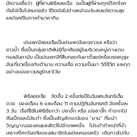
มีความเชื่อว่า ผู้ที่ผ่านพิธีลอยเรือ จะเป็นผู้ที่ผ่านทุกข์โศกโรค
ภัยไข้เจ็บไปหมดแล้ว ชีวิตต่อไปข้างหน้าจะประสบแต่ความสุข
และโชคดีในการทำมาหากิน
ประเพณีลอยเรือเป็นประเพณีของชาวเล หรือว่า
ชาวน้ำ ซึ่งเป็นกลุ่มชาติพันธุ์ที่อาศัยอยู่ในบริเวณหมู่เกาะแถบ
ทะเลอันดามัน เป็นประเพณีที่สืบทอดกันมาตั้งแต่ครั้งบรรพบุรุษ
อันเกี่ยวเนื่องกับตำนาน ความเชื่อ ความเป็นมา วิถีชีวิต และทุก
อย่างของชาวเลอูรักลาโว้ย
พิธีลอยเรือ จัดขึ้น 2 ครั้งต่อปีในวันพระจันทร์เต็ม
ดวง ของเดือน 6 และเดือน 11 ตามปฏิทินจันทรคติ จัดครั้งละ
3 วัน เรือที่ใช้ในพิธีเรียกว่า ปลาจั๊ก หรือ เปอลาจั๊ก ทำจากไม้
ตีนเป็ดและไม้ระกำ ซึ่งเป็นสัญลักษณ์ของ “ยาน” ที่จะนำ
วิญญาณของคนและสัตว์ไปอีกภพหนึ่ง ไม้ระกำทำหน้าที่นำ
เคราะห์โศกโรคภัยของสมาชิกในแต่ละครอบครัว เดินทางไปกับ