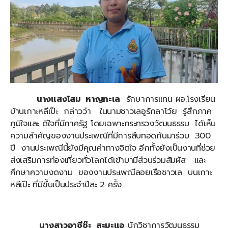
นางแสงโสม หาญทะเล
รักษาการแทน ผอ.โรงเรียน
บ้านเกาะหลีเป๊ะ กล่าวว่า ในนามชาวเลอูรักลาโว้ย รู้สึกภาค
ภูมิใจและ ดีใจที่มีภาครัฐ โดยเฉพาะกระทรวงวัฒนธรรม ได้เห็น
ความสำคัญของงานประเพณีที่มีการสืบทอดกันมาร่วม 300
ปี งานประเพณีนี้ยังมีคุณค่าทางจิตใจ อีกทั้งยังเป็นงานที่ช่วย
ส่งเสริมการท่องเที่ยวทั่วโลกได้เข้ามามีส่วนร่วมสัมผัส และ
ศึกษาความงดงาม ของงานประเพณีลอยเรือชาวเล บนเกาะ
หลีเป๊ะ ที่มีขึ้นเป็นประจำปีละ 2 ครั้ง
นางสาวอาซีซ๊ะ สะมะแอ
นักวิชาการวัฒนธรรม