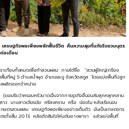
อด เศรษฐกิจพอเพียงพลิกฟื้นชีวิต คืนความสุขที่แท้จริงชวนบุตร
สนต่อเดือน
อบทั้งหมดเพื่อทำสวนผสม ภายใต้ชื่อ “สวนผู้ใหญ่เกรียง
นที่หมู่ 5 ตำบลน้ำผุด อำเภอละงู จังหวัดสตูล โดยแบ่งพื้นที่ปลูก
ให้ผลผลิตออกจำหน่าย
น (ยอมรับว่าครอบครัวบาดเจ็บจากการธุรกิจอื่นจนล้มลุกคลุกคลาน
ุตรสาว นางสาวเจียรนัย ศรีสงคราม หรือ น้องโม หลังเรียนจบ
ำเกษตรสวนผสม เศรษฐกิจพอเพียงอย่างเต็มตัว นับเป็นเกษตรกร
ตรทั้งสิ้น 20 ไร่ หลังตัดสินใจโค่นต้นยางพารา แล้วแบ่งพื้นที่