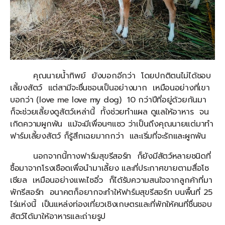
คุณนายน้ำทิพย์ ยังบอกอีกว่า โดยปกติตนไม่ได้ชอบ
เลี้ยงสัตว์ แต่สามีจะชื่นชอบเป็นอย่างมาก เหมือนอย่างที่เขา
บอกว่า (love me love my dog) 10 กว่าปีที่อยู่ด้วยกันมา
ก็จะช่วยเลี้ยงดูสัตว์เหล่านี้ ทั้งช่วยทำแผล ดูแลให้อาหาร จน
เกิดความผูกพัน แม้จะมีเพื่อนๆแซว ว่าเป็นถึงคุณนายแต่มาทำ
ฟาร์มเลี้ยงสัตว์ ก็รู้สึกเฉยมากกว่า และเริ่มที่จะรักและผูกพัน
นอกจากนี้ทางฟาร์มสุขรีสอร์ท ก็ยังมีสัตว์หลายชนิดที่
ซื้อมาจากโรงเชือดเพื่อนำมาเลี้ยง และที่ประกาศขายตามสื่อโซ
เชียล เหมือนอย่างแพะไซอิ๋ว ก็ได้รับความสนใจจากลูกค้าที่มา
พักรีสอร์ท อนาคตก็อยากจะทำให้ฟาร์มสุขรีสอร์ท บนพื้นที่ 25
ไร่แห่งนี้ เป็นแหล่งท่องเที่ยวเชิงเกษตรและที่พักให้คนที่ชื่นชอบ
สัตว์ได้มาให้อาหารและถ่ายรูป