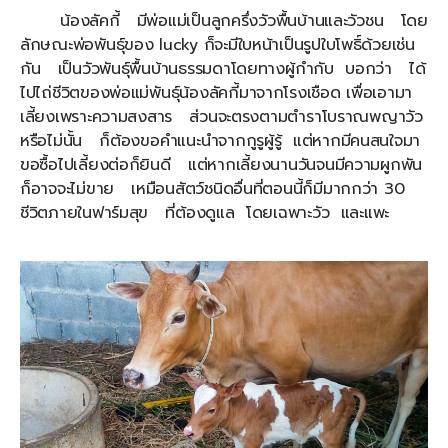
น้องลัคกี้ มีพ่อแม่เป็นลูกครึ่งวัวพื้นบ้านและวัวชน โดย
ลักษณะพ่อพันธุ์ของ lucky ก็จะมีใบหน้าเป็นรูปใบโพธิ์ด้วยเช่น
กัน เป็นวัวพันธุ์พื้นบ้านธรรมดาโดยทางผู้กำกับ บอกว่า ได้
ไปไถ่ชีวิตของพ่อแม่พันธุ์น้องลัคกี้มาจากโรงเชือด เพื่อเอามา
เลี้ยงเพราะความสงสาร ส่วนจะตรงตามตำราโบราณพญาวัว
หรือไม่นั้น ก็ต้องขอคำแนะนำจากกูรูผู้รู้ แต่หากมีคนสนใจมา
ขอซื้อไปเลี้ยงต่อก็ยินดี แต่หากเลี้ยงนานวันจนมีความผูกพัน
ก็อาจจะไม่ขาย เหมือนสัตว์ชนิดอื่นที่ตอนนี้ก็มีมากกว่า 30
ชีวิตภายในฟาร์มสุข ที่ต้องดูแล โดยเฉพาะวัว และแพะ