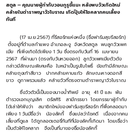
สตูล – คุณนายผู้กำกับวอนกูรูชี้แนะ หลังพบวัวเกิดใหม่
คล้ายในตำราพญาวัวโบราณ เกิดปุ๊บให้โชคลาภคนเลี้ยง
ทันที
(17 เม.ย.2567) ที่รีสอร์ทแห่งหนึ่ง (ชื่อฟาร์มสุขรีสอร์ท)
ตั้งอยู่ที่ตำบลกำแพง อำเภอละงู จังหวัดสตูล พบลูกวัวเพศ
เมีย ที่เพิ่งเกิดได้เพียง 1 วัน ซึ่งตรงกับวันที่ 16 เมษายน
2567 ที่ผ่านมา (ตรงกับวันหวยออก) ลูกวัวเพศเมียตัวดัง
กล่าวมีลักษณะพิเศษคือ ใบหน้าเป็นรูปใบโพธิ์ ข้อเท้ามีลักษณะ
คล้ายถุงเท้าสีขาว ปากคล้ายคาบแก้ว ลักษณะหางดอกสี
ขาว ดูภาพรวมแล้ว คล้ายวัวที่ตรงตามตำราพญาวัวโบราณ
ซึ่งวัวตัวนี้เป็นของนางน้ำทิพย์ อายุ 41 ปี และ พัน
ตำรวจเอกบุญเลิศ ตรัสศิริ สามีภรรยา โดยภรรยาผู้กำกับ
ได้เล่าให้ฟังว่า สมาชิกใหม่ของฟาร์มสุขรีสอร์ท ที่พึ่งคลอดมา
เพียง 1 วันมีชื่อว่า น้องลัคกี้ ซึ่งแปลว่าโชคดี เนื่องจากคน
เลี้ยงที่ดูแล ได้ถูกลอตเตอรี่ทันทีที่น้องลัคกี้เกิดมา โดยเชื่อว่า
เป็นตัวให้โชคลาภ จึงเป็นที่มาของชื่อน้องลัคกี้