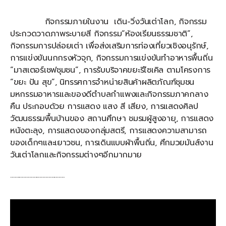
กิจกรรมภายในงาน เดิน-วิ่งวันเต่าโลก, กิจกรรม
ประกวดวาดภาพระบายสี กิจกรรม“ห้องเรียนธรรมชาติ”,
กิจกรรมการปล่อยเต่า เพื่อส่งเสริมการท่องเที่ยวเชิงอนุรักษ์,
การแข่งขันนกกรงหัวจุก, กิจกรรมการแข่งขันทำอาหารพื้นถิ่น
“มาสเตอร์เชฟชุมชน”, การรับบริจาคขยะรีไซเคิล ตามโครงการ
“ขยะ ปัน สุข”, นิทรรศการจำหน่ายสินค้าผลิตภัณฑ์ชุมชน
มหกรรมอาหารและของดีตำบลกำแพงและกิจกรรมภาคกลาง
คืน ประกอบด้วย การแสดง แสง สี เสียง, การแสดงศิลป
วัฒนธรรมพื้นบ้านของ สถานศึกษา ชมรมผู้สูงอายุ, การแสดง
หนังตะลุง, การแสดงของกลุ่มสตรี, การแสดงความสามารถ
ของเด็กๆและเยาวชน, การเดินแบบผ้าพื้นถิ่น, ศึกมวยมันส์งาน
วันเต่าโลกและกิจกรรมต่างๆอีกมากมาย
……………………………….