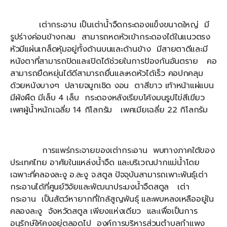
เต่ากระอาน เป็นเต่าน้ำจืดกระดองแข็งขนาดใหญ่ มี
รูปร่างค่อนข้างกลม สามารถหดหัวเข้ากระดองได้ในแนวตรง
หัวมีแผ่นเกล็ดหุ้มอยู่ทั้งด้านบนและด้านข้าง มีสายตาดีและมี
หนังตาที่สามารถปิดและเปิดได้ช่วยในการป้องกันอันตราย คอ
สามารถยืดหยุ่นได้ดีสามารถยื่นและหดหัวได้เร็ว คอปกคลุม
ด้วยหนังบางๆ ปลายจมูกเชิด งอน ตาสีขาว เท้าหน้าแผ่แบน
มีผังผืด มีเล็บ 4 เล็บ กระดองหลังเรียบโค้งมนรูปไข่สีเขียว
เพศผู้น้ำหนักเฉลี่ย 14 กิโลกรัม เพศเมียเฉลี่ย 22 กิโลกรัม
การแพร่กระจายของเต่ากระอาน พบทางภาคใต้ของ
ประเทศไทย อาศัยในแหล่งน้ำจืด และบริเวณปากแม่น้ำโดย
เฉพาะที่คลองละงู อ.ละงู จ.สตูล ปัจจุบันสามารถเพาะพันธุ์เต่า
กระอานได้ที่ศูนย์วิจัยและพัฒนาประมงน้ำจืดสตูล เต่า
กระอาน เป็นสัตว์หายากที่ใกล้สูญพันธุ์ และพบหลงเหลืออยู่ใน
คลองละงู จังหวัดสตูล เพียงแห่งเดียว และเพื่อเป็นการ
อนุรักษ์ให้คงอยู่ตลอดไป องค์การบริหารส่วนตำบลกำแพง