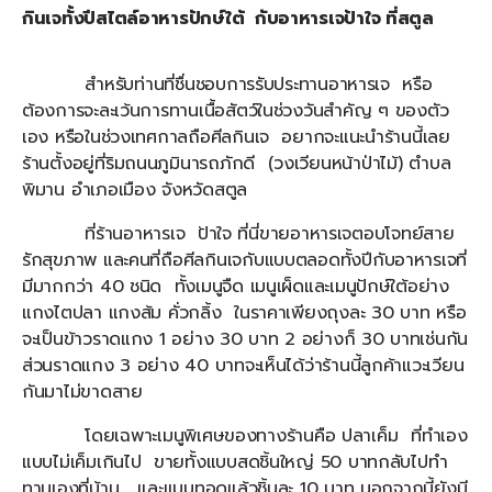
กินเจทั้งปีสไตล์อาหารปักษ์ใต้ กับอาหารเจป้าใจ ที่สตูล
สำหรับท่านที่ชื่นชอบการรับประทานอาหารเจ หรือ
ต้องการจะละเว้นการทานเนื้อสัตว์ในช่วงวันสำคัญ ๆ ของตัว
เอง หรือในช่วงเทศกาลถือศีลกินเจ อยากจะแนะนำร้านนี้เลย
ร้านตั้งอยู่ที่ริมถนนภูมินารถภักดี (วงเวียนหน้าป่าไม้) ตำบล
พิมาน อำเภอเมือง จังหวัดสตูล
ที่ร้านอาหารเจ ป้าใจ ที่นี่ขายอาหารเจตอบโจทย์สาย
รักสุขภาพ และคนที่ถือศีลกินเจกับแบบตลอดทั้งปีกับอาหารเจที่
มีมากกว่า 40 ชนิด ทั้งเมนูจืด เมนูเผ็ดและเมนูปักษ์ใต้อย่าง
แกงไตปลา แกงส้ม คั่วกลิ้ง ในราคาเพียงถุงละ 30 บาท หรือ
จะเป็นข้าวราดแกง 1 อย่าง 30 บาท 2 อย่างก็ 30 บาทเช่นกัน
ส่วนราดแกง 3 อย่าง 40 บาทจะเห็นได้ว่าร้านนี้ลูกค้าแวะเวียน
กันมาไม่ขาดสาย
โดยเฉพาะเมนูพิเศษของทางร้านคือ ปลาเค็ม ที่ทำเอง
แบบไม่เค็มเกินไป ขายทั้งแบบสดชิ้นใหญ่ 50 บาทกลับไปทำ
ทานเองที่บ้าน และแบบทอดแล้วชิ้นละ 10 บาท นอกจากนี้ยังมี