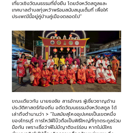
เที่ยวเชิงวัฒนธรรมที่ยั่งยืน โดยจังหวัดสตูลและ
เทศบาลตำบลทุ่งหว้าพร้อมสนับสนุนเต็มที่ เพื่อให้
ประเพณีนี้อยู่คู่บ้านคู่เมืองตลอดไป”
ขณะเดียวกัน นายธงชัย สารอักษร ผู้เชี่ยวชาญด้าน
ประวัติศาสตร์ท้องถิ่น อดีตวัฒนธรรมจังหวัดสตูล ได้
เล่าถึงตำนานว่า > “ในสมัยสุไหงอุเปเคยเป็นเขตหนึ่ง
ของไทรบุรี การไหว้ผีโบ๊วถือเป็นพิธีใหญ่ที่ทุกตระกูลร่วม
มือกัน เพราะเชื่อว่าผีไม่มีญาติจะเร่ร่อน หากไม่มีใคร