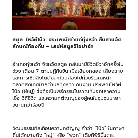
สตูล ไหว้ผีโบ๊ว ประเพณีเก่าแก่ทุ่งหว้า สืบสานอัต
ลักษณ์ท้องถิ่น
– เสน่ห์สตูลจีโอปาร์ค
อำเภอทุ่งหว้า จังหวัดสตูล กลับมามีชีวิตชีวาอีกครั้งใน
ช่วง เดือน 7 ตามปฏิทินจีน เมื่อเสียงกลอง เสียงฉาบ
และการเชิดสิงโตดังสะท้อนก้องไปทั่วบริเวณหน้า
ตลาดสดเทศบาลตำบลทุ่งหว้า กับงาน ประเพณีไหว้ผี
โบ๊ว (ผีหมู่) ซึ่งถือเป็นพิธีกรรมโบราณที่บอกเล่าความ
เชื่อ วิถีชีวิต และความกตัญญูของผู้คนในชุมชนมายา
วนานกว่าร้อยปี
วัฒนธรรมที่สะท้อนความกตัญญู คำว่า “โบ๊ว” ในภาษา
ถิ่นใต้หมายถึง “หมู่” หรือ “พวก” เดิมทีพิธีนี้แต่ละ