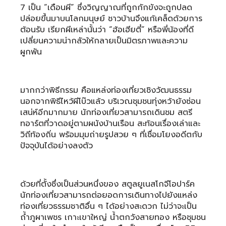
7 เป็น “เดือนผี” ซึ่งวิญญาณที่ถูกกักขังจะถูกปลด
ปล่อยขึ้นมาบนโลกมนุษย์ ชาวบ้านจึงแก้เคล็ดด้วยการ
ต้อนรับ เรียกผีเหล่านั้นว่า “ฮ้อเฮียตี๋” หรือพี่น้องที่ดี
เปลี่ยนความน่ากลัวให้กลายเป็นมิตรภาพและความ
ผูกพัน
มากกว่าพิธีกรรม คือแหล่งท่องเที่ยวเชิงวัฒนธรรม
นอกจากพิธีไหว้ผีโบ๊วแล้ว บริเวณชุมชนทุ่งหว้ายังซ่อน
เสน่ห์อีกมากมาย นักท่องเที่ยวสามารถเดินชม สตรี
ทอาร์ตที่วาดอยู่ตามผนังบ้านเรือน สะท้อนเรื่องเล่าและ
วิถีท้องถิ่น พร้อมมุมถ่ายรูปสวย ๆ ที่เชื่อมโยงอดีตกับ
ปัจจุบันได้อย่างลงตัว
ด้วยที่ตั้งซึ่งเป็นส่วนหนึ่งของ สตูลยูเนสโกจีโอปาร์ค
นักท่องเที่ยวสามารถต่อยอดการเดินทางไปยังแหล่ง
ท่องเที่ยวธรรมชาติอื่น ๆ ได้อย่างสะดวก ไม่ว่าจะเป็น
ถ้ำภูผาเพชร เกาะเขาใหญ่ น้ำตกวังสายทอง หรือชุมชน