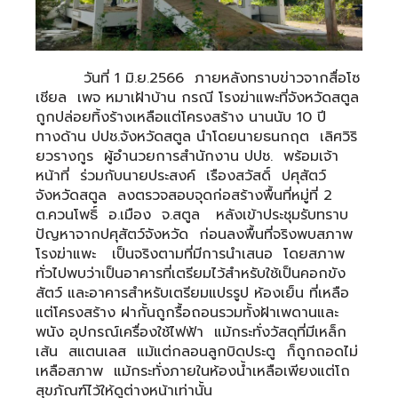
วันที่ 1 มิ.ย.2566 ภายหลังทราบข่าวจากสื่อโซ
เชียล เพจ หมาเฝ้าบ้าน กรณี โรงฆ่าแพะที่จังหวัดสตูล
ถูกปล่อยทิ้งร้างเหลือแต่โครงสร้าง นานนับ 10 ปี
ทางด้าน ปปช.จังหวัดสตูล นำโดยนายธนกฤต เลิศวิริ
ยวรางกูร ผู้อำนวยการสำนักงาน ปปช. พร้อมเจ้า
หน้าที่ ร่วมกับนายประสงค์ เรืองสวัสดิ์ ปศุสัตว์
จังหวัดสตูล ลงตรวจสอบจุดก่อสร้างพื้นที่หมู่ที่ 2
ต.ควนโพธิ์ อ.เมือง จ.สตูล หลังเข้าประชุมรับทราบ
ปัญหาจากปศุสัตว์จังหวัด ก่อนลงพื้นที่จริงพบสภาพ
โรงฆ่าแพะ เป็นจริงตามที่มีการนำเสนอ โดยสภาพ
ทั่วไปพบว่าเป็นอาคารที่เตรียมไว้สำหรับใช้เป็นคอกขัง
สัตว์ และอาคารสำหรับเตรียมแปรรูป ห้องเย็น ที่เหลือ
แต่โครงสร้าง ฝากั้นถูกรื้อถอนรวมทั้งฝ้าเพดานและ
พนัง อุปกรณ์เครื่องใช้ไฟฟ้า แม้กระทั่งวัสดุที่มีเหล็ก
เส้น สแตนเลส แม้แต่กลอนลูกบิดประตู ก็ถูกถอดไม่
เหลือสภาพ แม้กระทั่งภายในห้องน้ำเหลือเพียงแต่โถ
สุขภัณฑ์ไว้ให้ดูต่างหน้าเท่านั้น