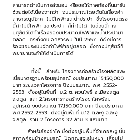
สามารถดำเนินการส่งมอบ หรือขอให้ภาคท้องถิ่นมารับ
ช่วยต่อได้เนื่องจากว่า งบประมาณโดยตัดในเรื่องค่า
สาธารณูปโภค ไม่มีไฟฟ้าและน้ำประปา ซึ่งโรงงานตรง
นี้ถ้าไม่มีไฟฟ้า และประปา ก็ทำไม่ได้ ในส่วนนี้ทาง
ปศุสัตว์ได้ทำเรื่องของบประมาณไฟฟ้าและน้ำประปามา
ตลอด กระทั่งค้นเอกสารพบ ในปี 2557 ก็ยังมีการ
ร้องขอประเมินจัดทำไฟฟ้าอยู่ตลอด ซึ่งทางปศุสัตว์ก็
พยายามจะทำให้ดำเนินการได้
ทั้งนี้ สำหรับ โครงการก่อสร้างโรงผลิตแพะ
เนื้อมาตรฐานพร้อมอุปกรณ์ งบประมาณ 15,150,000
บาท ระยะเวลาโครงการ ปีงบประมาณ พ.ศ. 2552-
2553 ตั้งอยู่ในพื้นที่ ม.2 ต. ควนโพธิ์ อ.เมืองสตูล
จ.สตูล และ 2.โครงการก่อสร้างโรงฆ่าโคพร้อม
อุปกรณ์ งบประมาณ 17,150,000 บาท ปีงบประมาณ
พ.ศ.2552-2553 ตั้งอยู่ในพื้นที่ ม.12 ต.ละงู อ.ละงู
จ.สตูล รวม 2 โครงการ 32 ล้าน 3 แสนบาท
สำหรับโรงฆ่าโค ซึ่งตั้งอยู่ในพื้นที่อำเภอละงู นั้น
สภาพค่อนข้างสมบูรณ์ ปิดกุญแจแน่นหนา เสื่อมไป