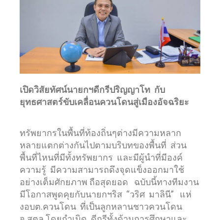
เปิดวิสัยทัศน์นายกฯดีกรีปริญญาโท กับ
ยุทธศาสตร์ขับเคลื่อนควนโดนสู่เมืองอัจฉริยะ
ทรัพยากรในพื้นที่ท้องถิ่นๆต่างมีความหลาก
หลายแตกต่างกันไปตามบริบทของพื้นที่ ส่วน
พื้นที่ไหนที่มีทั้งทรัพยากร และมีผู้นำที่มีองค์
ความรู้ มีความสามารถดึงจุดแข็งออกมาใช้
อย่างเต็มศักยภาพ ถือสุดยอด ฉบับนี้ทางทีมงาน
มีโอกาสพูดคุยกับนายกฯริส “วริศ มาลินี” แห่
งอบต.ควนโดน ที่เป็นลูกหลานชาวควนโดน
จ.สตูล โดยกำเนิด ดีกรีทั้งด้านการศึกษาและ