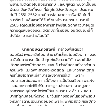
พยายามติดต่อไปยังธนารักษ์ และปศุสัตว์ พบว่าเป็นงบ
พัฒนาจังหวัดที่ลงมาที่ปศุสัตว์จังหวัดสตูล ประมาณ
ต้นปี 2551-2552 และมีการโอนอาคารทรัพย์สินไปที่
ธนารักษ์ หลังจากได้รับตำแหน่งนายกฯประมาณปี
2565 ได้เดินเรื่องขออาคารทรัพย์สินดังกล่าวมาอยู่ใน
ความดูแลของอบต.แต่ติดขัดที่ระเบียบ จนถึงขณะนี้ก็
ยังไม่สามารถถ่ายโอนได้
นายกอบต.ควนโพธิ์
กล่าวเพิ่มเติมว่า
ยอมรับว่าพบว่ามีขโมยเข้ามาลักเล็กขโมยน้อย ทางอบ
ต.ยังไม่สามารถเป็นเจ้าทุกข์แจ้งความได้ เพราะไม่ใช่
เจ้าของทรัพย์ดังกล่าว ยอมรับว่าเสียดายที่ชาวตำบล
ควนโพธิ์ ไม่เฉพาะชาวจังหวัดสตูล และชาวภาคใต้ทุก
คนที่เสียโอกาสไม่สามารถใช้อาคารนี้ได้ เพราะ
เจตนารมณ์ของอาคารนี้ต้องการเป็นโรงเชือดแพะแห่ง
แรกของภาคใต้ที่ได้รับมาตรฐานส่งออก จากมูลค่า
อาคารและอุปกรณ์ทรัพย์สินประมาณ 2 ล้าน 7 แสน
บาทที่ถูกปล่อยทิ้งร้าง มาวันนี้ทางท้องถิ่นเองก็พร้อม
จะรับการถ่ายโอนมาต่อยอดเพราะแพะคือสัตว์เศรษฐกิจ