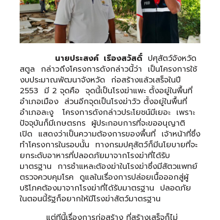
นายประสงค์ เรืองสวัสดิ์
ปศุสัตว์จังหวัด
สตูล กล่าวถึงโครงการดังกล่าวนี้ว่า เป็นโครงการใช้
งบประมาณพัฒนาจังหวัด ก่อสร้างแล้วเสร็จในปี
2553 มี 2 จุดคือ จุดนี้เป็นโรงฆ่าแพะ ตั้งอยู่ในพื้นที่
อำเภอเมือง ส่วนอีกจุดเป็นโรงฆ่าวัว ตั้งอยู่ในพื้นที่
อำเภอละงู โครงการดังกล่าวประโยชน์มีเยอะ เพราะ
ปัจจุบันก็มีเกษตรกร ผู้ประกอบการที่จะขออนุญาติ
เปิด แสดงว่าเป็นความต้องการของพื้นที่ เจ้าหน้าที่ซึ่ง
ทำโครงการในรอบนั้น ทางกรมปศุสัตว์ก็มีนโยบายที่จะ
ยกระดับอาหารที่ปลอดภัยมาจากโรงฆ่าที่ได้รับ
มาตรฐาน การชำแหละต้องฆ่าในโรงฆ่าซึ่งมีสัตวแพทย์
ตรวจควบคุมโรค ดูแลในเรื่องการปล่อยเนื้อออกสู่ผู้
บริโภคต้องมาจากโรงฆ่าที่ได้รับมาตรฐาน ปลอดภัย
ในตอนนี้รัฐก็อยากให้มีโรงฆ่าสัตว์มาตรฐาน
แต่ทีนี้เรื่องการก่อสร้าง ที่สร้างเสร็จก็ไม่