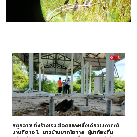
สตูลฉาว! ทิ้งร้างโรงเชือดแพะหนึ่งเดียวในภาคใต้
นานถึง 16 ปี ชาวบ้านขาดโอกาส ผู้นำท้องถิ่น