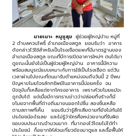
นายเนาะ หนูชูสุข
ผู้ช่วยผู้ใหญ่บ้าน หมู่ที่
2 ตำบลควนโพธิ์ อำเภอเมืองสตูล ยอมรับว่า อาคาร
ดังกล่าวไว้ใช้สำหรับเป็นโรงเชือดแพะที่มีมาตรฐานของ
อำเภอเมืองสตูล ขณะที่มีการเปิดอาคารใหม่ๆ ตนได้มา
ดูขณะนั้นยังไม่เป็นผู้ช่วยผู้ใหญ่บ้าน อาคารนี้มีความ
พร้อมสมบูรณ์แบบเหมาะกับการใช้เป็นโรงเชือด แต่วัน
เวลาผ่านไปขณะที่ตนมารับตำแหน่งจนถึงวันนี้ 2 ปีพบ
ปัญหาขโมยโจรลักทรัพย์ในอาคารนี้บ่อยครั้ง จน
ปัจจุบันก็เหลือแต่ซากโครงอาคาร เพราะหัวขโมยแม้จะ
ถูกจับได้ แต่เมื่อมีการทราบข่าวว่าปล่อยทิ้งร้างก็มี
ขโมยจากพื้นที่ต่างถิ่นมาขนออกไปชิ้น สองชิ้นเหลือ
ตามสภาพที่เห็น ยอมรับว่ารู้สึกเสียดายที่ยังไม่ทันใช้
ประโยชน์อะไรเลย และไม่รู้ว่าใครคือหน่วยงานที่รับผิด
ชอบงบประมาณจำนวนมาก ที่มากองไว้โดยไม่ได้ทำ
ประโยชน์ ก็อยากให้ส่วนเกี่ยวข้องมาดูแล และรื้อฟื้นให้