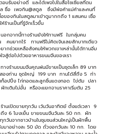
อบรับอย่างดี และได้เพจไปในสื่อโซเซียลที่ตน
ล ชื่อ เพจกิน@สตูล ซึ่งมีพ่อค้าแม่ค้าและคนที่
้อของกินในสตูลมาเข้าดูมากกถึง 1 แสนคน เชื่อ
ห้ร้านเป็นที่รู้จักเร็วขึ้น
กนี้ทางร้านยังให้ทานฟรี ในกลุ่มคน
 คนยากไร้ ทานฟรีไม่คิดเงินเลยสักบาทเดียว
ยากช่วยเหลือสังคมให้พวกเขาเหล่านั้นได้ทานอิ่ม
งใจสู้ต่อไปด้วยอาหารขนมจีนของเรา
านขนมจีนคุณฝนมีขายเป็นชุดเล็ก 89 บาท
สองท่าน ชุดใหญ่ 199 บาท ทานได้สี่ถึง 5 ท่า
ท็อปปิ้ง ไก่ทอดและลูกชิ้นแดงทอด ไข่ต้ม ปลา
้ง ผักเติมไม่อั้น หรือจะแยกจานราคาเริ่มต้น 25
ปิดขายทุกวัน เว้นวันอาทิตย์ ตั้งแต่เวลา 9
าถึง 6 โมงเย็น ขายขนมจีนวันละ 50 กก. ผัก
ทุกวันจากชาวบ้านในชุมชนส่วนใหญ่เป็นผักพื้น
ับมาอย่างละ 50 มัด ถั่วงอกวันละ 10 กก. โดย
หมุนเวียนไปตามฤดูกาล และยังมีของหวาน และน้ำ