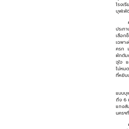
โรงเรี
บุฟเฟ่
ความพ
ประทาน
เลือก
เฉพาะผ
ครก ม
ผักต้ม
จุใจ แ
ไม่หมด
ที่หยิบ
นอกจา
แบบบุ
ถึง 6
แกงส้
นครฯที
ค