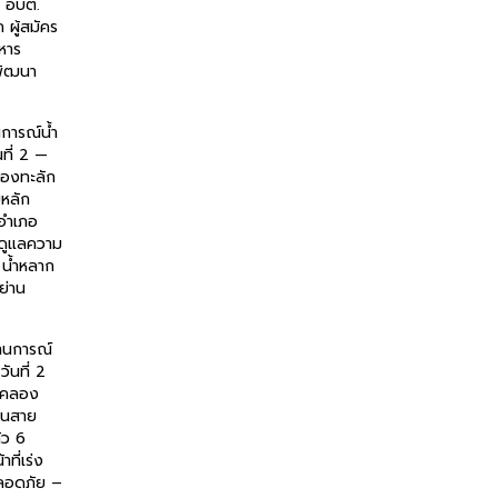
ร อบต.
 ผู้สมัคร
หาร
พัฒนา
การณ์น้ำ
นที่ 2 —
ลองทะลัก
หลัก
 อำเภอ
่งดูแลความ
น้ำหลาก
ย่าน
านการณ์
วันที่ 2
้นคลอง
นนสาย
้ว 6
าที่เร่ง
ลอดภัย –