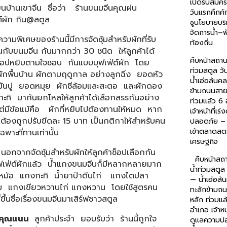
เปิดรับสมัค
ยนบ้านเขาจีน ชื่อว่า ร้านขนมจีนคุณฝน
วันแรกคึกคัก
ต์ผัก กิน@สตูล
ชูนโยบายบริ
จัดการน้ำ–
ิเศษของร้านนี้มีการจัดซุ้มสำหรับผักที่รับ
ท้องถิ่น
กับขนมจีน กันมากกว่า 30 ชนิด ให้ลูกค้าได้
คืบหน้าสถาน
ช็อปหยิบตามใจชอบ กันแบบบุฟเฟ่ต์ผัก โดย
ท่วมสตูล วั
ักพื้นบ้าน ผักตามฤดูกาล อย่างลูกฉิ่ง ยอดหัว
น้ำเอ่อล้นค
ันปู ยอดหมุย ผักชีล้อมและสะตอ และผักดอง
ข้ามถนนสาย
กะทิ มากันยกโหลให้ลูกค้าได้เลือกสรรกันอย่าง
ท่วมแล้ว 6
ต่มีข้อแม้คือ ผักที่หยิบไปต้องทานให้หมด หาก
เจ้าหน้าที่เร
ต้องถูกปรับขีดละ 15 บาท เป็นกติกาให้สำหรับคน
ปลอดภัย – 
เข้าตลาดสด
เฉพาะที่ทานเท่านั้น
เศรษฐกิจ
กจัดซุ้มสำหรับผักให้ลูกค้าช็อปเลือกกัน
คืบหน้าสถ
ฟเฟ่ต์ผักแล้ว น้ำแกงขนมจีนก็มีหลากหลายมาก
น้ำท่วมสตูล 
 หม้อ แกงกะทิ น้ำยาป่าตีนไก่ แกงไตปลา
— น้ำเอ่อล
ม แกงเขียวหวานไก่ แกงหวาน โดยใช้สูตรคน
ทะลักข้ามถ
่ขึ้นชื่อเรื่องขนมจีนมาเสิร์ฟชาวสตูล
หลัก ท่วมแล
อำเภอ เจ้าหน้
ุณแนน
ลูกค้าประจำ ยอมรับว่า ร้านนี้ถูกใจ
ดูแลความป