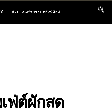
กีฬา
สัมภาษณ์พิเศษ-คอลัมน์นิสต์
เฟ่ต์ผักสด