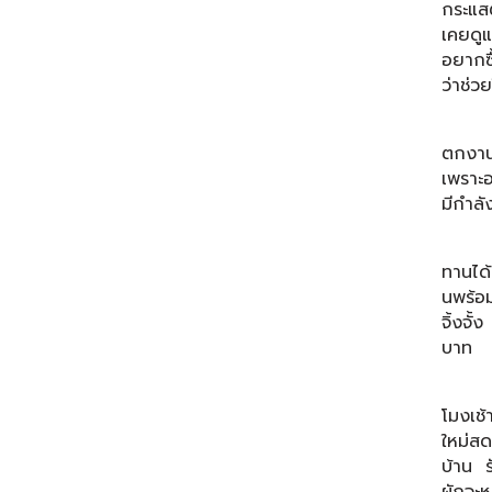
กระแสต
เคยดูแ
อยากซื
ว่าช่วยใ
นอกจา
ตกงาน
เพราะอ
มีกำลั
ทางร้
ทานได้
นพร้อม
จิ้งจั
บาท
ร้านเ
โมงเช้
ใหม่สด
บ้าน ร
ผักจะ