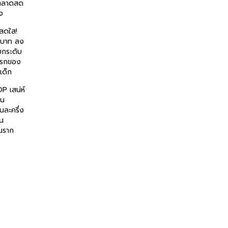
าตลาดสด
จ
สดใส!
านบาท ลง
กระดับ
แรกของ
ะเด็ก
OP เสน่ห์
ัน
นละครึ่ง
้น
นราก