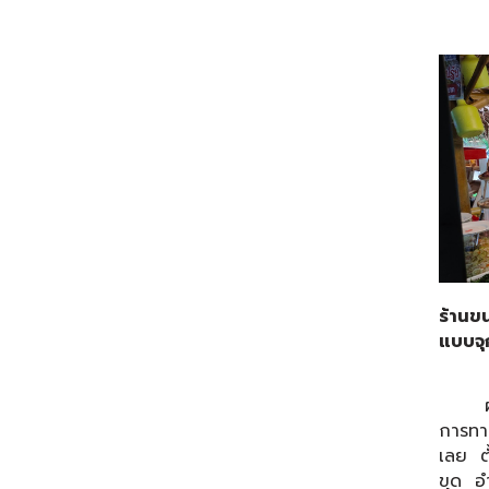
ร้านขน
แบบจุ
ผู้สื
การทาน
เลย ต
ขุด อำ