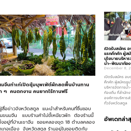
เปิดรับสมัคร อ
แรกคึกคัก ผู้สม
นโยบายบริหาร
น้ำ–พัฒนาท้องถ
December 8, 
เปิดรับสมัคร อบ
คึกคัก ผู้สมัครช
มจีนทำเก๋เปิดซุ้มบุพเฟ่ต์ผักสดพื้นบ้านทาน
บริหารจัดการน้
ก ๆ คนตกงาน คนยากไร้ทานฟรี
ท้องถิ่น ที่สำนัก
องค์การบริหารส
ทั่วจังหวัดสตูล
่อข่าวจังหวัดสตูล แนะนำสำหรับคนที่ชื่นชอบ
ขนมจีน แบบร้านค้าไม่ขี้เหนียวผัก ต้องร้านนี้
อัพเดทล่าส
ั้งอยู่ที่บ้านเขาจีน ซอยคลองขุด 18 ตำบลคลอง
เภอเมือง จังหวัดสตูล ร้านอยู่ในซอยติดกับ