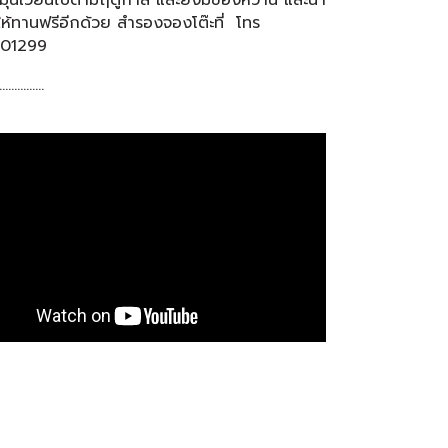
ห้ทานฟรีอีกด้วย สำรองจองโต๊ะที่ โทร
201299
……………