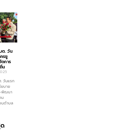
บต. วัน
ัครชู
จัดการ
ิ่น
2025
ต. วันแรก
ูนโยบาย
ำ–พัฒนา
งาน
่วนตำบล
ุด