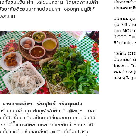
่างทั้งขนมจีน ผัก และขนมหวาน โดยเฉพาะแม่ค้า
น้ำหลากเข้
ย่านเศรษฐกิ
อัธยาศัยดีชอบมาทานบ่อยมาก ชอบทุกเมนูมีให้
เยอะมาก
อนาคตสตูล
ทุ่ม 7.9 ล้
นาม MOU ย
'1,000 วัน
ชีวิต' แม่แล
“วิถีถิ่น OT
อันดามัน” ด
โครงการ “ค
พลัส” กระตุ
เศรษฐกิจฐา
นางสาวอลิษา พันธุโยร์ หรือคุณฝน
องร้านขนมจีนคุณฝนบุฟเฟ่ต์ผัก กิน@สตูล บอก
นนี้เปิดขึ้นมาด้วยเป็นคนที่ชื่นชอบทานขนมจีนที่มี
ะ ๆ มีน้ำแกงที่หลากหลาย และคิดว่าหากเราเปิด
นี้น่าจะมีคนชื่นชอบจึงเปิดแม้ไม่กี่เดือนได้รับ