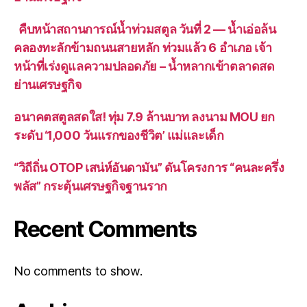
คืบหน้าสถานการณ์น้ำท่วมสตูล วันที่ 2 — น้ำเอ่อล้น
คลองทะลักข้ามถนนสายหลัก ท่วมแล้ว 6 อำเภอ เจ้า
หน้าที่เร่งดูแลความปลอดภัย – น้ำหลากเข้าตลาดสด
ย่านเศรษฐกิจ
อนาคตสตูลสดใส! ทุ่ม 7.9 ล้านบาท ลงนาม MOU ยก
ระดับ ‘1,000 วันแรกของชีวิต’ แม่และเด็ก
“วิถีถิ่น OTOP เสน่ห์อันดามัน” ดันโครงการ “คนละครึ่ง
พลัส” กระตุ้นเศรษฐกิจฐานราก
Recent Comments
No comments to show.