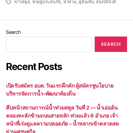
ข่าวสตูล
,
ช่วยผู้ประสบภัย
,
น้ำท่วม
,
ผู้ต้องขัง
,
ส่องใต้นิวส์
Search
SEARCH
Recent Posts
เปิดรับสมัคร อบต. วันแรกคึกคัก ผู้สมัครชูนโยบาย
บริหารจัดการน้ำ–พัฒนาท้องถิ่น
คืบหน้าสถานการณ์น้ำท่วมสตูล วันที่ 2 — น้ำเอ่อล้น
คลองทะลักข้ามถนนสายหลัก ท่วมแล้ว 6 อำเภอ เจ้า
หน้าที่เร่งดูแลความปลอดภัย – น้ำหลากเข้าตลาดสด
ย่านเศรษฐกิจ