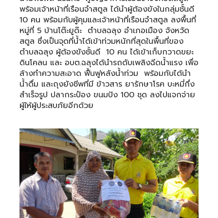
พร้อมเจ้าหน้าที่เรือนจำสตูล ได้นำผู้ต้องขังในกลุ่มชั้นดี
10 คน พร้อมกับผู้คุมและเจ้าหน้าที่เรือนจำสตูล ลงพื้นที่
หมู่ที่ 5 บ้านโต๊ะยูด๊ะ ตำบลฉลุง อำเภอเมือง จังหวัด
สตูล ซึ่งเป็นจุดที่น้ำได้เข้าท่วมหนักที่สุดในพื้นที่ของ
ตำบลฉลุง ผู้ต้องขังชั้นดี 10 คน ได้เข้าเก็บกวาดขยะ
ดินโคลน และ อบต.ฉลุงได้นำรถดับเพลิงฉีดน้ำแรง เพื่อ
ล้างทำความสะอาด ฟื้นฟูหลังน้ำท่วม พร้อมกับได้นำ
น้ำดื่ม และถุงยังชีพที่มี ข้าวสาร ยารักษาโรค บะหมี่กึ่ง
สำเร็จรูป ปลากระป๋อง ขนมปัง 100 ชุด ลงไปแจกจ่าย
ผู้ให้ผู้ประสบภัยอีกด้วย