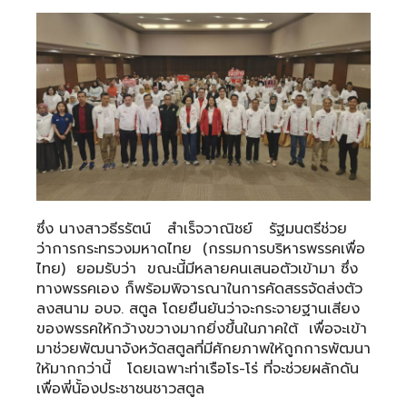
ซึ่ง นางสาวธีรรัตน์ สำเร็จวาณิชย์ รัฐมนตรีช่วย
ว่าการกระทรวงมหาดไทย (กรรมการบริหารพรรคเพื่อ
ไทย) ยอมรับว่า ขณะนี้มีหลายคนเสนอตัวเข้ามา ซึ่ง
ทางพรรคเอง ก็พร้อมพิจารณาในการคัดสรรจัดส่งตัว
ลงสนาม อบจ. สตูล โดยยืนยันว่าจะกระจายฐานเสียง
ของพรรคให้กว้างขวางมากยิ่งขึ้นในภาคใต้ เพื่อจะเข้า
มาช่วยพัฒนาจังหวัดสตูลที่มีศักยภาพให้ถูกการพัฒนา
ให้มากกว่านี้ โดยเฉพาะท่าเรือโร-โร่ ที่จะช่วยผลักดัน
เพื่อพี่นั้องประชาชนชาวสตูล