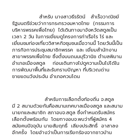
สำหรับ
นางสาวธีรรัตน์ สำเร็จวาณิชย์
รัฐมนตรีช่วยว่าการกระทรวงมหาดไทย (กรรมการ
บริหารพรรคเพื่อไทย) ได้เดินทางมาจังหวัดสตูลเป็น
เวลา 2 วัน ในการเยี่ยมดูโครงการท่าเรือโร โร่ และ
เยี่ยมชมท่องเที่ยววิสาหกิจชุมชนเมื่อวานนี้ โดยวันนี้เป็น
ภารกิจการประชุมสมาชิกพรรค และ เยี่ยมสำนักงาน
สาขาพรรคเพื่อไทย ซึ่งตั้งบนถนนบุรีวานิช ตำบลพิมาน
อำเภอเมืองสตูล
ก่อนเดินทางไปดูความเป็นไปได้ใน
การพัฒนาพื้นที่และรับทราบปัญหา ที่บริเวณด่าน
ชายแดนวังประจัน อำเภอควนโดน
สำหรับการเลือกตั้งท้องถิ่น จ.สตูล
มี 2 สนามด้วยกันคือสนามเทศบาลเมืองสตูล และสนาม
นายกและสมาชิก สภาอบจ.สตูล ซึ่งกำหนดรับสมัคร
เลือกตั้งพร้อมกัน โดยทางอบจ.พบว่าที่ผู้สมัคร 4
สมัยคนปัจจุบัน นายสัมฤทธิ์ เลียงประสิทธิ์ อาสาลง
อีกครั้ง โดยอ้างว่าเป็นการเรียกร้องจากชาวบ้าน