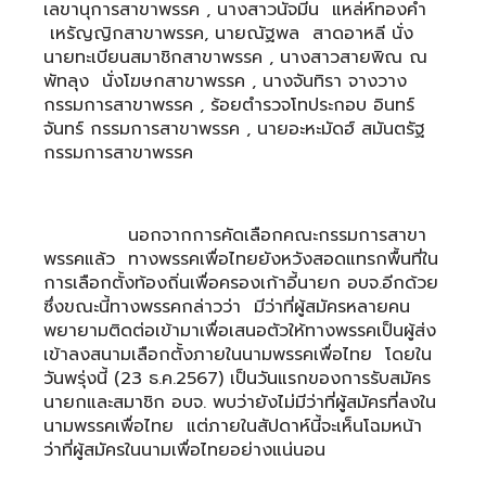
เลขานุการสาขาพรรค , นางสาวนัจมีน แหล่ห์ทองคำ
เหรัญญิกสาขาพรรค, นายณัฐพล สาดอาหลี นั่ง
นายทะเบียนสมาชิกสาขาพรรค , นางสาวสายพิณ ณ
พัทลุง นั่งโฆษกสาขาพรรค , นางจันทิรา จางวาง
กรรมการสาขาพรรค , ร้อยตำรวจโทประกอบ อินทร์
จันทร์ กรรมการสาขาพรรค , นายอะหะมัดฮ์ สมันตรัฐ
กรรมการสาขาพรรค
นอกจากการคัดเลือกคณะกรรมการสาขา
พรรคแล้ว ทางพรรคเพื่อไทยยังหวังสอดแทรกพื้นที่ใน
การเลือกตั้งท้องถิ่นเพื่อครองเก้าอี้นายก อบจ.อีกด้วย
ซึ่งขณะนี้ทางพรรคกล่าวว่า มีว่าที่ผู้สมัครหลายคน
พยายามติดต่อเข้ามาเพื่อเสนอตัวให้ทางพรรคเป็นผู้ส่ง
เข้าลงสนามเลือกตั้งภายในนามพรรคเพื่อไทย โดยใน
วันพรุ่งนี้ (23 ธ.ค.2567) เป็นวันแรกของการรับสมัคร
นายกและสมาชิก อบจ. พบว่ายังไม่มีว่าที่ผู้สมัครที่ลงใน
นามพรรคเพื่อไทย แต่ภายในสัปดาห์นี้จะเห็นโฉมหน้า
ว่าที่ผู้สมัครในนามเพื่อไทยอย่างแน่นอน