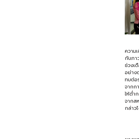
สาระส
ความเ
กับภา
ช่วงเ
อย่างต
ทบต่อ
จากการ
ให้ต่
จากสหร
กล่าวไ