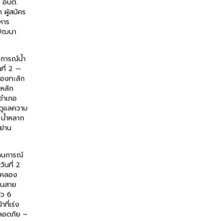
ร อบต.
 ผู้สมัคร
หาร
พัฒนา
การณ์น้ำ
นที่ 2 —
ลองทะลัก
หลัก
 อำเภอ
่งดูแลความ
น้ำหลาก
ย่าน
านการณ์
วันที่ 2
้นคลอง
นนสาย
้ว 6
าที่เร่ง
ลอดภัย –