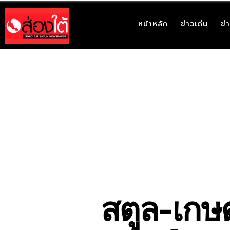
หน้าหลัก
ข่าวเด่น
ข่
สตูล-เกษต