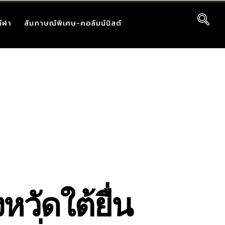
กีฬา
สัมภาษณ์พิเศษ-คอลัมน์นิสต์
วัดใต้ยื่น