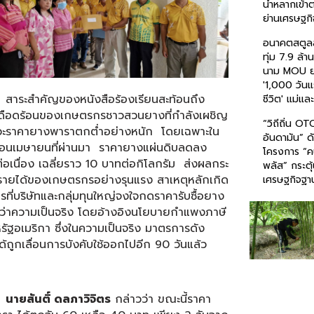
น้ำหลากเข้
ย่านเศรษฐกิ
อนาคตสตูล
ทุ่ม 7.9 ล้
นาม MOU ย
'1,000 วัน
ำคัญของหนังสือร้องเรียนสะท้อนถึง
ชีวิต' แม่แล
ดือดร้อนของเกษตรกรชาวสวนยางที่กำลังเผชิญ
“วิถีถิ่น OT
วะราคายางพาราตกต่ำอย่างหนัก โดยเฉพาะใน
อันดามัน” ด
ดือนเมษายนที่ผ่านมา ราคายางแผ่นดิบลดลง
โครงการ “ค
่อเนื่อง เฉลี่ยราว 10 บาทต่อกิโลกรัม ส่งผลกระ
พลัส” กระตุ
รายได้ของเกษตรกรอย่างรุนแรง สาเหตุหลักเกิด
เศรษฐกิจฐา
ที่บริษัทและกลุ่มทุนใหญ่จงใจกดราคารับซื้อยาง
ำกว่าความเป็นจริง โดยอ้างอิงนโยบายกำแพงภาษี
ัฐอเมริกา ซึ่งในความเป็นจริง มาตรการดัง
ด้ถูกเลื่อนการบังคับใช้ออกไปอีก 90 วันแล้ว
นายสันติ์ ดลภาวิจิตร
กล่าวว่า ขณะนี้ราคา