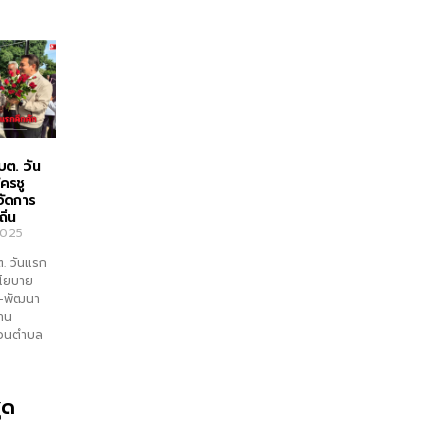
บต. วัน
ัครชู
จัดการ
ิ่น
2025
ต. วันแรก
ูนโยบาย
ำ–พัฒนา
งาน
่วนตำบล
ุด