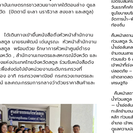
เปิดรับสมัค
ถาบันเกษตรกรชาวสวนยางภาคใต้ตอนล่าง ดูแล
วันแรกคึกคัก
วัด (ปัตตานี ยะลา นราธิวาส สงขลา และสตูล)
ชูนโยบายบริ
จัดการน้ำ–
ท้องถิ่น
ินทางเข้ายื่นหนังสือถึงหัวหน้าสำนักงาน
คืบหน้าสถาน
ัดสตูล นายธนพัฒน์ เด่นบูรณะ หัวหน้าสำนักงาน
ท่วมสตูล วั
น้ำเอ่อล้นค
ดสตูล พร้อมด้วย รักษาการหัวหน้าศูนย์ดำรง
ข้ามถนนสาย
ังหวัด , สำนักงานเกษตรและสหกรณ์จังหวัด และ
ท่วมแล้ว 6
แห่งประเทศไทยจังหวัดสตูล ร่วมรับหนังสือดัง
เจ้าหน้าที่เร
เพื่อส่งต่อไปยังหน่วยงานระดับกระทรวงที่
ปลอดภัย – 
วข้อง อาทิ กระทรวงพาณิชย์ กระทรวงเกษตรและ
เข้าตลาดสด
์ และคณะกรรมการกลางว่าด้วยราคาสินค้าและ
เศรษฐกิจ
คืบหน้าสถ
น้ำท่วมสตูล 
— น้ำเอ่อล
ทะลักข้ามถ
หลัก ท่วมแล
อำเภอ เจ้าหน้
ดูแลความป