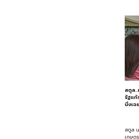
สตูล
รัฐแก
นิ่งเฉ
วันที
สตูล น
เกษตร