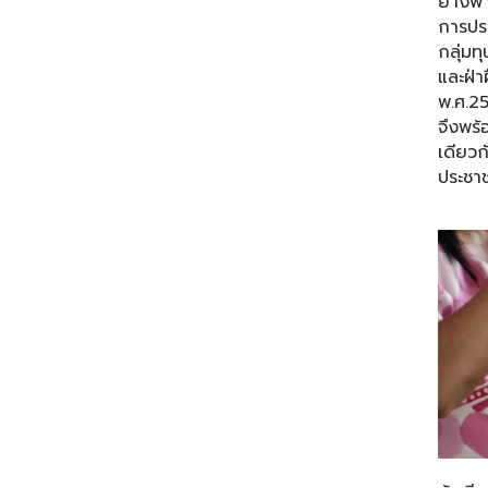
ยางพา
การปร
กลุ่มท
และฝ่า
พ.ศ.25
จึงพร้
เดียวก
ประชา