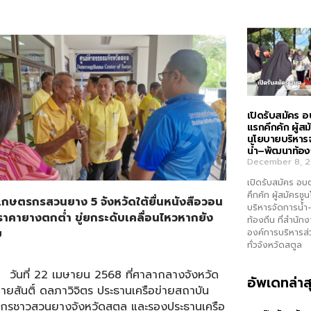
เปิดรับสมัคร อ
แรกคึกคัก ผู้สม
นโยบายบริหาร
น้ำ–พัฒนาท้องถ
December 8, 
เปิดรับสมัคร อบ
คึกคัก ผู้สมัครช
..เกษตรกรสวนยาง
5 จังหวัดใต้ยื่นหนังสือวอน
บริหารจัดการน้
้ราคายางตกต่ำ ขู่ยกระดับเคลื่อนไหวหากยัง
ท้องถิ่น ที่สำนัก
ย
องค์การบริหารส
ทั่วจังหวัดสตูล
่ 22 เมษายน 2568 ที่ศาลากลางจังหวัด
อัพเดทล่าส
ายสันติ์ ดลภาวิจิตร ประธานเครือข่ายสถาบัน
กรชาวสวนยางจังหวัดสตูล และรองประธานเครือ