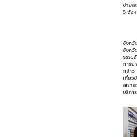
ข่ายส
5 จังห
ได้เด
จังหว
จังหวั
ธรรมจ
การยาง
กล่าว 
เกี่ย
สหกรณ
บริการ