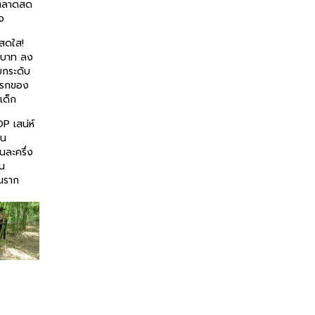
าตลาดสด
จ
สดใส!
านบาท ลง
กระดับ
แรกของ
ะเด็ก
OP เสน่ห์
ัน
นละครึ่ง
้น
นราก