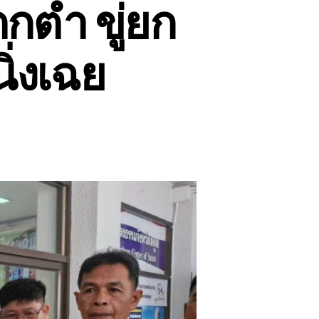
ต่ำ ขู่ยก
ิ่งเฉย