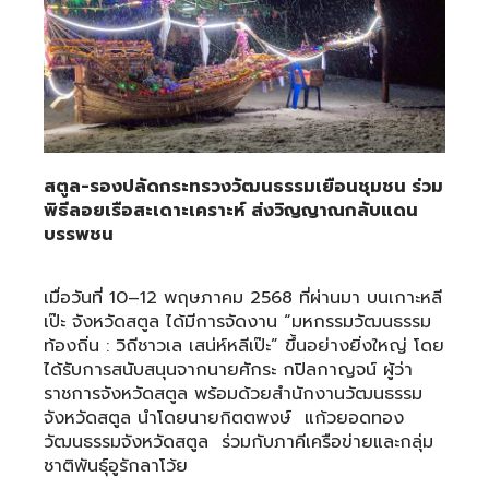
สตูล-รองปลัดกระทรวงวัฒนธรรมเยือนชุมชน ร่วม
พิธีลอยเรือสะเดาะเคราะห์ ส่งวิญญาณกลับแดน
บรรพชน
เมื่อวันที่ 10–12 พฤษภาคม 2568 ที่ผ่านมา บนเกาะหลี
เป๊ะ จังหวัดสตูล ได้มีการจัดงาน “มหกรรมวัฒนธรรม
ท้องถิ่น : วิถีชาวเล เสน่ห์หลีเป๊ะ” ขึ้นอย่างยิ่งใหญ่ โดย
ได้รับการสนับสนุนจากนายศักระ กปิลกาญจน์ ผู้ว่า
ราชการจังหวัดสตูล พร้อมด้วยสำนักงานวัฒนธรรม
จังหวัดสตูล นำโดยนายกิตตพงษ์ แก้วยอดทอง
วัฒนธรรมจังหวัดสตูล ร่วมกับภาคีเครือข่ายและกลุ่ม
ชาติพันธุ์อูรักลาโว้ย