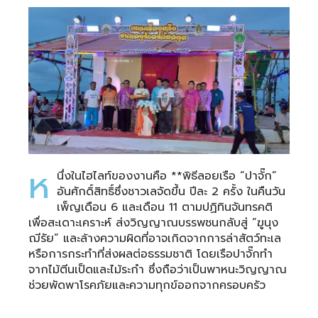
ห
นึ่งในไฮไลท์ของงานคือ **พิธีลอยเรือ “ปาจั๊ก”
อันศักดิ์สิทธิ์ซึ่งชาวเลจัดขึ้น ปีละ 2 ครั้ง ในคืนวัน
เพ็ญเดือน 6 และเดือน 11 ตามปฏิทินจันทรคติ
เพื่อสะเดาะเคราะห์ ส่งวิญญาณบรรพชนกลับสู่ “ฆูนุง
ฌีรัย” และล้างความผิดที่อาจเกิดจากการล่าสัตว์ทะเล
หรือการกระทำที่ส่งผลต่อธรรมชาติ โดยเรือปาจั๊กทำ
จากไม้ตีนเป็ดและไม้ระกำ ซึ่งถือว่าเป็นพาหนะวิญญาณ
ช่วยพัดพาโรคภัยและความทุกข์ออกจากครอบครัว