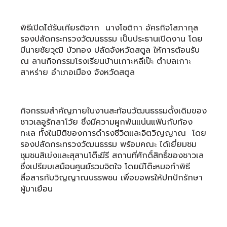
พิธีเปิดได้รับเกียรติจาก นางโชติกา อัครกิจโสภากุล
รองปลัดกระทรวงวัฒนธรรม เป็นประธานเปิดงาน โดย
มีนายชัยวุฒิ บัวทอง ปลัดจังหวัดสตูล ให้การต้อนรับ
ณ ลานกิจกรรมโรงเรียนบ้านเกาะหลีเป๊ะ ตำบลเกาะ
สาหร่าย อำเภอเมือง จังหวัดสตูล
กิจกรรมสำคัญภายในงานสะท้อนวัฒนธรรมดั้งเดิมของ
ชาวเลอูรักลาโว้ย ซึ่งมีความผูกพันแน่นแฟ้นกับท้อง
ทะเล ทั้งในมิติของการดำรงชีวิตและจิตวิญญาณ โดย
รองปลัดกระทรวงวัฒนธรรม พร้อมคณะ ได้เยี่ยมชม
ชุมชนสิเข่งและสุสานโต๊ะฆีรี สถานที่ศักดิ์สิทธิ์ของชาวเล
ซึ่งเปรียบเสมือนศูนย์รวมจิตใจ โดยมีโต๊ะหมอทำพิธี
สื่อสารกับวิญญาณบรรพชน เพื่อขอพรให้ปกปักรักษา
ผู้มาเยือน