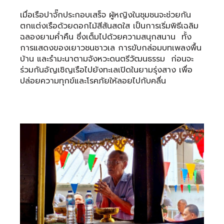
เมื่อเรือปาจั๊กประกอบเสร็จ ผู้หญิงในชุมชนจะช่วยกัน
ตกแต่งเรือด้วยดอกไม้สีสันสดใส เป็นการเริ่มพิธีเฉลิม
ฉลองยามค่ำคืน ซึ่งเต็มไปด้วยความสนุกสนาน ทั้ง
การแสดงของเยาวชนชาวเล การขับกล่อมบทเพลงพื้น
บ้าน และรำมะนาตามจังหวะดนตรีวัฒนธรรม ก่อนจะ
ร่วมกันอัญเชิญเรือไปยังทะเลเปิดในยามรุ่งสาง เพื่อ
ปล่อยความทุกข์และโรคภัยให้ลอยไปกับคลื่น