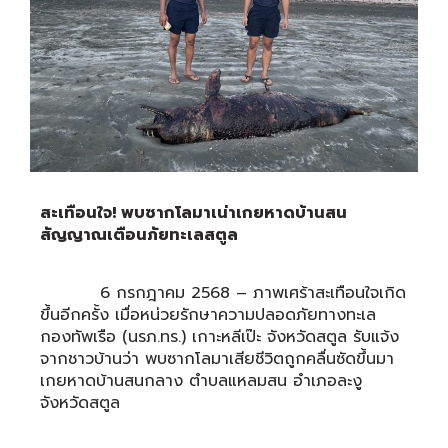
สะเทือนใจ! พบซากโลมาเน่าเกยหาดบ้านสน
สัญญาณเตือนภัยทะเลสตูล
6 กรกฎาคม 2568 – ภาพเศร้าสะเทือนใจเกิด
ขึ้นอีกครั้ง เมื่อหน่วยรักษาความปลอดภัยทางทะเล
กองทัพเรือ (นรภ.ทร.) เกาะหลีเป๊ะ จังหวัดสตูล รับแจ้ง
จากชาวบ้านว่า พบซากโลมาเสียชีวิตถูกคลื่นซัดขึ้นมา
เกยหาดบ้านสนกลาง ตำบลแหลมสน อำเภอละงู
จังหวัดสตูล