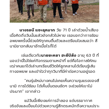
นางรอนี แซะอุหมาก
วัย 71 ปี เล่าด้วยน้ำเสียง
เมื่อคิดถึงวันนั้นแล้วยังกลัวไม่หาย เธอบอกว่าการซ้อม
อพยพครั้งนี้ช่วยให้ทุกคนตื่นตัวและเตรียมใจเสมอว่า สึ
นามิอาจกลับมาอีกเมื่อไรก็ได้
เช่นเดียวกับ
นายยะหยา ฮะยีบิลัง
อายุ 63 ปี ที่
มองว่านี่ไม่ใช่แค่กิจกรรมตามหน้าที่ แต่คือโอกาสให้คน
เฒ่าคนแก่ได้เล่าบทเรียนชีวิตให้ลูกหลานได้เรียนรู้เส้น
ทางอพยพ และเข้าใจว่าทุกวินาทีมีค่าต่อความอยู่รอด
“คนรุ่นใหม่บางคนไม่เคยเห็นความรุนแรงของสึ
นามิ การได้ซ้อม ได้เห็นขั้นตอนชัดๆ จะช่วยให้เขาไม่
ประมาท” เขากล่าว
แม้วันนี้เพียงแค่การจำลอง แต่บรรยากาศ
จริงจังและเปี่ยมไปด้วยความรู้สึกตระหนักถึงความเปราะ