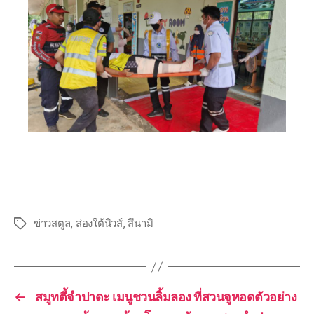
ข่าวสตูล
,
ส่องใต้นิวส์
,
สึนามิ
←
สมูทตี้จำปาดะ เมนูชวนลิ้มลอง ที่สวนจูหอดตัวอย่าง