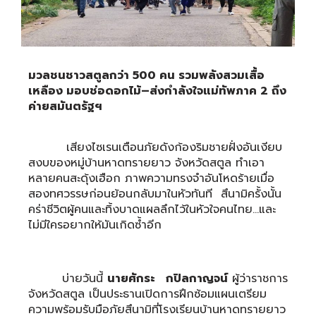
มวลชนชาวสตูลกว่า
500 คน รวมพลังสวมเสื้อ
เหลือง มอบช่อดอกไม้–ส่งกำลังใจแม่ทัพภาค 2 ถึง
ค่ายสมันตรัฐฯ
เสียงไซเรนเตือนภัยดังก้องริมชายฝั่งอันเงียบ
สงบของหมู่บ้านหาดทรายยาว จังหวัดสตูล ทำเอา
หลายคนสะดุ้งเฮือก ภาพความทรงจำอันโหดร้ายเมื่อ
สองทศวรรษก่อนย้อนกลับมาในหัวทันที สึนามิครั้งนั้น
คร่าชีวิตผู้คนและทิ้งบาดแผลลึกไว้ในหัวใจคนไทย…และ
ไม่มีใครอยากให้มันเกิดซ้ำอีก
บ่ายวันนี้
นายศักระ กปิลกาญจน์
ผู้ว่าราชการ
จังหวัดสตูล เป็นประธานเปิดการฝึกซ้อมแผนเตรียม
ความพร้อมรับมือภัยสึนามิที่โรงเรียนบ้านหาดทรายยาว