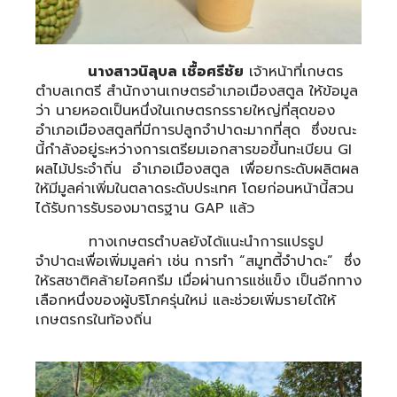
นางสาวนิลุบล เชื้อศรีชัย
เจ้าหน้าที่เกษตร
ตำบลเกตรี สำนักงานเกษตรอำเภอเมืองสตูล ให้ข้อมูล
ว่า นายหอดเป็นหนึ่งในเกษตรกรรายใหญ่ที่สุดของ
อำเภอเมืองสตูลที่มีการปลูกจำปาดะมากที่สุด ซึ่งขณะ
นี้กำลังอยู่ระหว่างการเตรียมเอกสารขอขึ้นทะเบียน GI
ผลไม้ประจำถิ่น อำเภอเมืองสตูล เพื่อยกระดับผลิตผล
ให้มีมูลค่าเพิ่มในตลาดระดับประเทศ โดยก่อนหน้านี้สวน
ได้รับการรับรองมาตรฐาน GAP แล้ว
ทางเกษตรตำบลยังได้แนะนำการแปรรูป
จำปาดะเพื่อเพิ่มมูลค่า เช่น การทำ “สมูทตี้จำปาดะ” ซึ่ง
ให้รสชาติคล้ายไอศกรีม เมื่อผ่านการแช่แข็ง เป็นอีกทาง
เลือกหนึ่งของผู้บริโภครุ่นใหม่ และช่วยเพิ่มรายได้ให้
เกษตรกรในท้องถิ่น