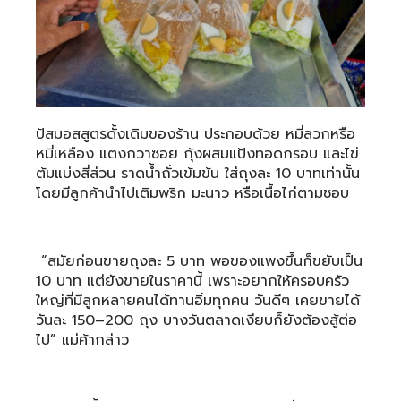
ปัสมอสสูตรดั้งเดิมของร้าน ประกอบด้วย หมี่ลวกหรือ
หมี่เหลือง แตงกวาซอย กุ้งผสมแป้งทอดกรอบ และไข่
ต้มแบ่งสี่ส่วน ราดน้ำถั่วเข้มข้น ใส่ถุงละ 10 บาทเท่านั้น
โดยมีลูกค้านำไปเติมพริก มะนาว หรือเนื้อไก่ตามชอบ
“สมัยก่อนขายถุงละ 5 บาท พอของแพงขึ้นก็ขยับเป็น
10 บาท แต่ยังขายในราคานี้ เพราะอยากให้ครอบครัว
ใหญ่ที่มีลูกหลายคนได้ทานอิ่มทุกคน วันดีๆ เคยขายได้
วันละ 150–200 ถุง บางวันตลาดเงียบก็ยังต้องสู้ต่อ
ไป” แม่ค้ากล่าว