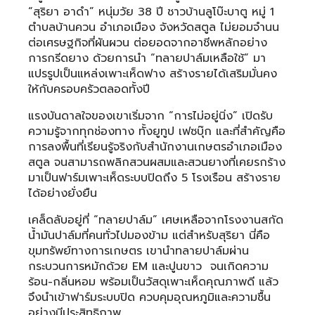
“สุริยา อาดำ” หนุ่มวัย 38 ปี ชาวบ้านลูโบ๊ะบาตู หมู่ 1
ตำบลบ้านควน อำเภอเมือง จังหวัดสตูล ไม่ยอมจำนน
ต่อเศรษฐกิจที่ผันผวน ต่อยอดจากอาชีพหลักอย่าง
การกรีดยาง ด้วยการนำ “ทลายปาล์มเหลือใช้” มา
แปรรูปเป็นแหล่งเพาะเห็ดฟาง สร้างรายได้เสริมมั่นคง
ให้กับครอบครัวตลอดทั้งปี
แรงบันดาลใจของเขาเริ่มจาก “การไม่อยู่นิ่ง” เปิดรับ
ความรู้จากทุกช่องทาง ทั้งยูทูป เฟซบุ๊ก และที่สำคัญคือ
การลงพื้นที่เรียนรู้จริงกับสำนักงานเกษตรอำเภอเมือง
สตูล จนสามารถพลิกสวนผสมและสวนยางที่เคยรกร้าง
มาเป็นฟาร์มเพาะเห็ดระบบปิดถึง 5 โรงเรือน สร้างราย
ได้อย่างยั่งยืน
เคล็ดลับอยู่ที่ “ทลายปาล์ม” เศษเหลือจากโรงงานสกัด
น้ำมันปาล์มที่คนทั่วไปมองข้าม แต่สำหรับสุริยา นี่คือ
ขุมทรัพย์ทางการเกษตร เขานำทลายปาล์มผ่าน
กระบวนการหมักด้วย EM และปูนขาว จนเกิดความ
ร้อน-กลิ่นหอม พร้อมเป็นวัสดุเพาะเห็ดคุณภาพดี แล้ว
จึงนำเข้าฟาร์มระบบปิด ควบคุมอุณหภูมิและความชื้น
อย่างมีประสิทธิภาพ