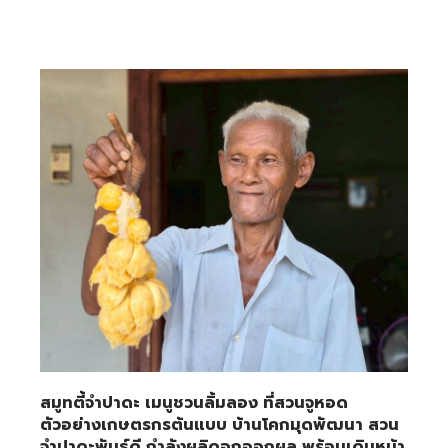
สมูทตี้จำปาดะ เมนูชวนลิ้มลอง ที่สวนจูหอด
ตัวอย่างเกษตรกรต้นแบบ บ้านโคกมุดพัฒนา สวน
จำปาดะพันธุ์ดี กำลังผลิดอกออกผล พร้อมเดินหน้า