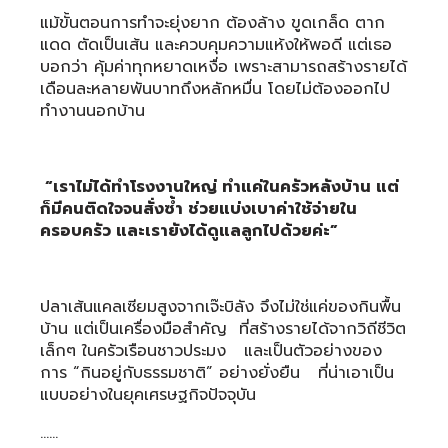
แม้ขั้นตอนการทำจะยุ่งยาก ต้องล้าง ขูดเกล็ด ตาก
แดด ตัดเป็นเส้น และควบคุมความแห้งให้พอดี แต่เธอ
บอกว่า คุ้มค่าทุกหยาดเหงื่อ เพราะสามารถสร้างรายได้
เดือนละหลายพันบาทถึงหลักหมื่น โดยไม่ต้องออกไป
ทำงานนอกบ้าน
“เราไม่ได้ทำโรงงานใหญ่ ทำแค่ในครัวหลังบ้าน แต่
ก็มีคนติดใจจนสั่งซ้ำ ช่วยแบ่งเบาค่าใช้จ่ายใน
ครอบครัว และเรายังได้ดูแลลูกไปด้วยค่ะ”
ปลาเส้นแคลเซียมสูงจากเจ๊ะบิลัง จึงไม่ใช่แค่ของกินพื้น
บ้าน แต่เป็นเครื่องมือสำคัญ ที่สร้างรายได้จากวิถีชีวิต
เล็กๆ ในครัวเรือนชาวประมง และเป็นตัวอย่างของ
การ “กินอยู่กับธรรมชาติ” อย่างยั่งยืน ที่น่าเอาเป็น
แบบอย่างในยุคเศรษฐกิจปัจจุบัน
……