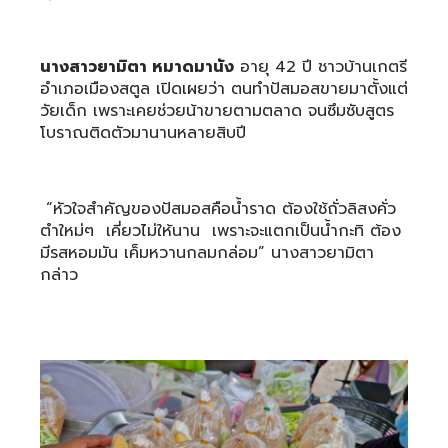
นางสาวยามิตา หมาดมานัง
อายุ 42 ปี ชาวบ้านเกตรี
อำเภอเมืองสตูล เปิดเผยว่า ตนทำปัสมอสขายมาตั้งแต่
วัยเด็ก เพราะเคยช่วยน้าขายตามตลาด จนซึมซับสูตร
โบราณติดตัวมานานหลายสิบปี
“หัวใจสำคัญของปัสมอสคือน้ำราด ต้องใช้ถั่วลิสงคั่ว
ตำใหม่ๆ เคี่ยวไม่ให้นาน เพราะจะแตกเป็นน้ำกะทิ ต้อง
มีรสหอมมัน เค็มหวานกลมกล่อม” นางสาวยามิตา
กล่าว