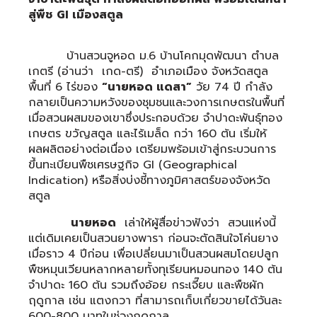
สู่พืช GI เมืองสตูล
บ้านสวนจูหอด ม.6 บ้านโคกมุดพัฒนา ตำบล
เกตรี (อ่านว่า เกด-ตรี) อำเภอเมือง จังหวัดสตูล
พื้นที่ 6 ไร่ของ
“นายหอด แดสา”
วัย 74 ปี กำลัง
กลายเป็นความหวังของชุมชนและวงการเกษตรในพื้นที่
เมื่อสวนผสมของเขาซึ่งประกอบด้วย จำปาดะพันธุ์ทอง
เกษตร ขวัญสตูล และไร้เมล็ด กว่า 160 ต้น เริ่มให้
ผลผลิตอย่างต่อเนื่อง เตรียมพร้อมเข้าสู่กระบวนการ
ขึ้นทะเบียนพืชเศรษฐกิจ GI (Geographical
Indication) หรือสิ่งบ่งชี้ทางภูมิศาสตร์ของจังหวัด
สตูล
นายหอด
เล่าให้ผู้สื่อข่าวฟังว่า สวนแห่งนี้
แต่เดิมเคยเป็นสวนยางพารา ก่อนจะตัดสินใจโค่นยาง
เมื่อราว 4 ปีก่อน เพื่อเปลี่ยนมาเป็นสวนผสมโดยปลูก
พืชหมุนเวียนหลากหลายทั้งทุเรียนหมอนทอง 140 ต้น
จำปาดะ 160 ต้น รวมถึงอ้อย กระเจี๊ยบ และพืชผัก
ฤดูกาล เช่น แตงกวา ที่สามารถเก็บเกี่ยวขายได้วันละ
600-800 บาทในช่วงฤดูกาล