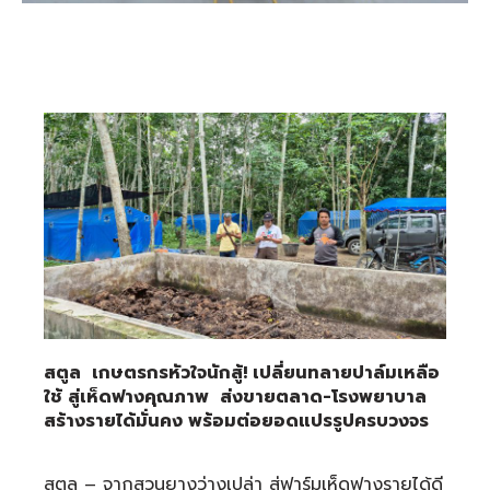
สตูล เกษตรกรหัวใจนักสู้! เปลี่ยนทลายปาล์มเหลือ
ใช้ สู่เห็ดฟางคุณภาพ ส่งขายตลาด-โรงพยาบาล
สร้างรายได้มั่นคง พร้อมต่อยอดแปรรูปครบวงจร
สตูล – จากสวนยางว่างเปล่า สู่ฟาร์มเห็ดฟางรายได้ดี