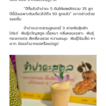
“ปีที่แล้วจำปาดะ 5 ต้นให้ผลผลิตรวม 35 ลูก
ปีนี้นับเฉพาะต้นเดียวได้ถึง 50 ลูกแล้ว” เขากล่าวด้วย
รอยยิ้ม
จำปาดะจากสวนจูหอดมี 3 สายพันธุ์หลัก
ได้แก่ พันธุ์ขวัญสตูล เนื้อหนา กลิ่นหอมเฉพาะ พันธุ์
ทองเกษตร สีเหลืองสวย หวานละมุน พันธุ์ไร้เมล็ด หา
ยาก นิยมนำมาทอดหรือแปรรูป