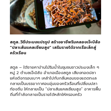
สตูล..วิถีประมงแปรรูป สร้างอาชีพริมคลองเจ๊ะบิลัง
“ปลาเส้นแคลเซียมสูง” เสริมรายได้จากเรือเล็กสู่
ครัวเรือน
สตูล – ใต้ชายคาบ้านไม้ริมน้ำในชุมชนชาวประมงเล็ก ๆ
หมู่ 2 ตำบลเจ๊ะบิลัง อำเภอเมืองสตูล เสียงทอดปลา
แห้งดังกรอบเบาๆ เคล้าไปกับกลิ่นหอมของแดดทะเล
กลายเป็นบรรยากาศอบอุ่นของครัวเรือนที่เปลี่ยนปลา
ท้องถิ่น ให้กลายเป็น “ปลาเส้นแคลเซียมสูง” อาหารพื้น
ถิ่นที่กำลังกลายเป็นรายได้หลักให้ครอบครัว