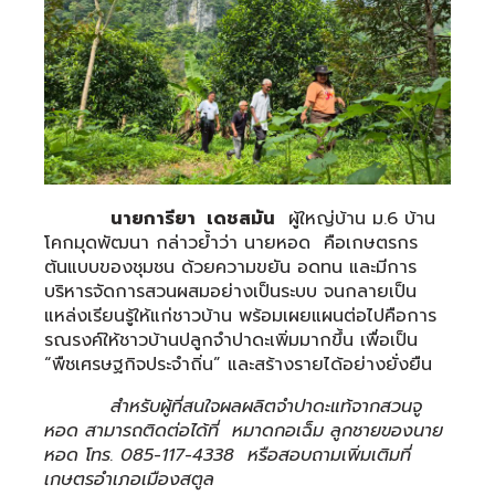
นายการียา เดชสมัน
ผู้ใหญ่บ้าน ม.6 บ้าน
โคกมุดพัฒนา กล่าวย้ำว่า นายหอด คือเกษตรกร
ต้นแบบของชุมชน ด้วยความขยัน อดทน และมีการ
บริหารจัดการสวนผสมอย่างเป็นระบบ จนกลายเป็น
แหล่งเรียนรู้ให้แก่ชาวบ้าน พร้อมเผยแผนต่อไปคือการ
รณรงค์ให้ชาวบ้านปลูกจำปาดะเพิ่มมากขึ้น เพื่อเป็น
“พืชเศรษฐกิจประจำถิ่น” และสร้างรายได้อย่างยั่งยืน
สำหรับผู้ที่สนใจผลผลิตจำปาดะแท้จากสวนจู
หอด สามารถติดต่อได้ที่ หมาดกอเฉ็ม ลูกชายของนาย
หอด โทร. 085-117-4338 หรือสอบถามเพิ่มเติมที่
เกษตรอำเภอเมืองสตูล