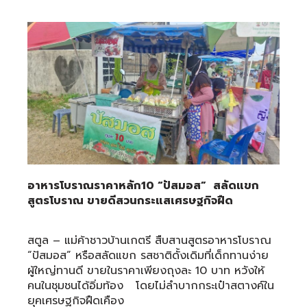
อาหารโบราณราคาหลัก
10 “ปัสมอส” สลัดแขก
สูตรโบราณ ขายดีสวนกระแสเศรษฐกิจฝืด
สตูล – แม่ค้าชาวบ้านเกตรี สืบสานสูตรอาหารโบราณ
“ปัสมอส” หรือสลัดแขก รสชาติดั้งเดิมที่เด็กทานง่าย
ผู้ใหญ่ทานดี ขายในราคาเพียงถุงละ 10 บาท หวังให้
คนในชุมชนได้อิ่มท้อง โดยไม่ลำบากกระเป๋าสตางค์ใน
ยุคเศรษฐกิจฝืดเคือง