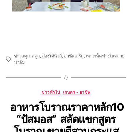
ข่าวสตูล
,
สตูล
,
ส่องใต้นิวส์
,
อาชีพเสริม
,
เพาะเห็ดฟางในทลาย
ปาล์ม
ข่าวทั่วไป
เกษตร - อาชีพ
อาหารโบราณราคาหลัก10
“ปัสมอส” สลัดแขกสูตร
โบราณ ขายดีสวนกระแส