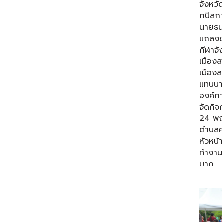
จังหวั
กปิลกา
นายธน
แถลงข่
กีฬาจั
เมืองส
เมืองส
แทนนา
องค์กา
จัดกิจ
24 พ
ตำบลค
หัวหน
ทำงาน
มาก