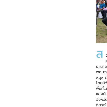
ส
นานาชา
พฤษภา
สตูล 
โดยมีว
พื้นที
แข่งขั
จังหวั
กลางใน