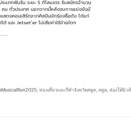
ประเภทฟันรัน ระยะ 5 กิโลเมตร รับสมัครจำนวน
คน ทั่วประเทศ นอกจากนี้หลังจบการแข่งขันมี
แสดงคอนเสิร์ตจากศิลปินนักร้องชื่อดัง ได้แก่
โต้ และ Jetset’er ไม่เสียค่าใช้จ่ายใดๆ
………
nMusicalRun2025
,
ท่องเที่ยวและกีฬาจังหวัดสตูล
,
สตูล
,
ส่องใต้นิวส์