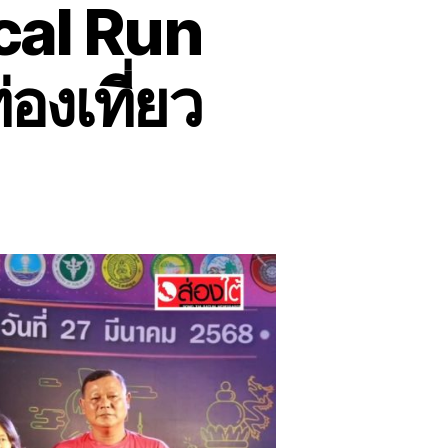
cal Run
องเที่ยว