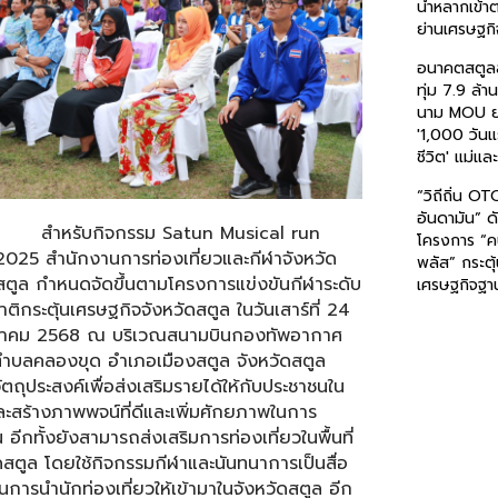
น้ำหลากเข้
ย่านเศรษฐกิ
อนาคตสตูล
ทุ่ม 7.9 ล้
นาม MOU ย
'1,000 วัน
ชีวิต' แม่แล
“วิถีถิ่น OT
อันดามัน” ด
สำหรับกิจกรรม Satun Musical run
โครงการ “ค
2025 สำนักงานการท่องเที่ยวและกีฬาจังหวัด
พลัส” กระตุ
สตูล กำหนดจัดขึ้นตามโครงการแข่งขันกีฬาระดับ
เศรษฐกิจฐา
ติกระตุ้นเศรษฐกิจจังหวัดสตูล ในวันเสาร์ที่ 24
คม 2568 ณ บริเวณสนามบินกองทัพอากาศ
ตำบลคลองขุด อำเภอเมืองสตูล จังหวัดสตูล
ัตถุประสงค์เพื่อส่งเสริมรายได้ให้กับประชาชนใน
่และสร้างภาพพจน์ที่ดีและเพิ่มศักยภาพในการ
น อีกทั้งยังสามารถส่งเสริมการท่องเที่ยวในพื้นที่
ดสตูล โดยใช้กิจกรรมกีฬาและนันทนาการเป็นสื่อ
การนำนักท่องเที่ยวให้เข้ามาในจังหวัดสตูล อีก