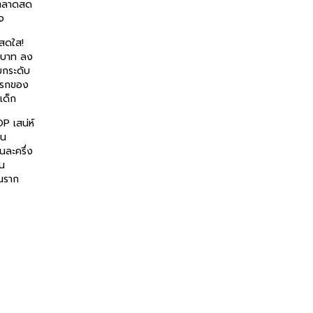
าตลาดสด
จ
สดใส!
านบาท ลง
กระดับ
แรกของ
ะเด็ก
OP เสน่ห์
ัน
นละครึ่ง
้น
นราก