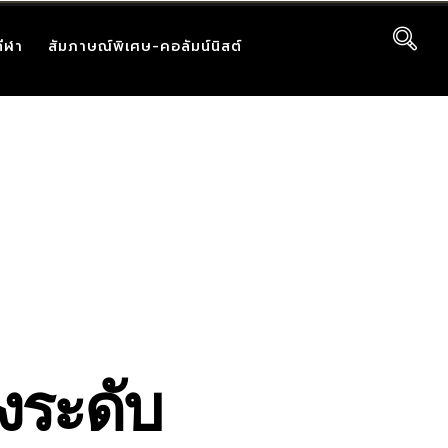
กีฬา
สัมภาษณ์พิเศษ-คอลัมน์นิสต์
งระดับ