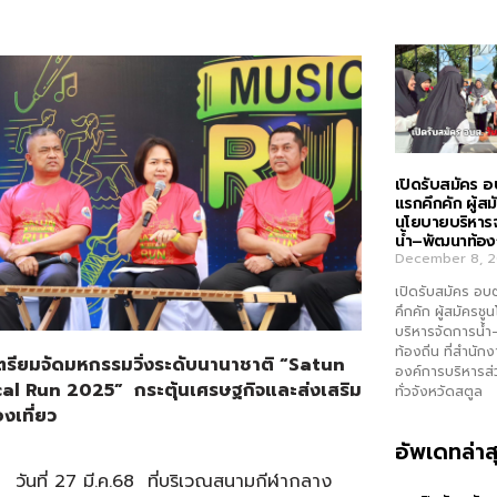
เปิดรับสมัคร อ
แรกคึกคัก ผู้สม
นโยบายบริหาร
น้ำ–พัฒนาท้องถ
December 8, 
เปิดรับสมัคร อบ
คึกคัก ผู้สมัครช
บริหารจัดการน้
ท้องถิ่น ที่สำนัก
ตรียมจัดมหกรรมวิ่งระดับนานาชาติ “Satun
องค์การบริหารส
al Run 2025” กระตุ้นเศรษฐกิจและส่งเสริม
ทั่วจังหวัดสตูล
งเที่ยว
อัพเดทล่าส
่ 27 มี.ค.68 ที่บริเวณสนามกีฬากลาง