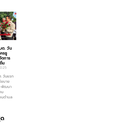
บต. วัน
ัครชู
จัดการ
ิ่น
2025
ต. วันแรก
ูนโยบาย
ำ–พัฒนา
งาน
่วนตำบล
ุด