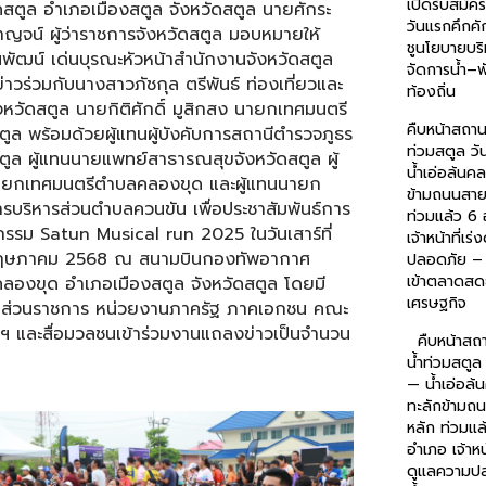
เปิดรับสมัค
ดสตูล อำเภอเมืองสตูล จังหวัดสตูล นายศักระ
วันแรกคึกคัก
ญจน์ ผู้ว่าราชการจังหวัดสตูล มอบหมายให้
ชูนโยบายบริ
พัฒน์ เด่นบุรณะหัวหน้าสำนักงานจังหวัดสตูล
จัดการน้ำ–
าวร่วมกับนางสาวภัชกุล ตรีพันธ์ ท่องเที่ยวและ
ท้องถิ่น
งหวัดสตูล นายกิติศักดิ์ มูสิกสง นายกเทศมนตรี
คืบหน้าสถาน
ตูล พร้อมด้วยผู้แทนผู้บังคับการสถานีตำรวจภูธร
ท่วมสตูล วั
ตูล ผู้แทนนายแพทย์สาธารณสุขจังหวัดสตูล ผู้
น้ำเอ่อล้นค
ยกเทศมนตรีตำบลคลองขุด และผู้แทนนายก
ข้ามถนนสาย
รบริหารส่วนตำบลควนขัน เพื่อประชาสัมพันธ์การ
ท่วมแล้ว 6
กรรม Satun Musical run 2025 ในวันเสาร์ที่
เจ้าหน้าที่เร
ฤษภาคม 2568 ณ สนามบินกองทัพอากาศ
ปลอดภัย – 
เข้าตลาดสด
ลองขุด อำเภอเมืองสตูล จังหวัดสตูล โดยมี
เศรษฐกิจ
้าส่วนราชการ หน่วยงานภาครัฐ ภาคเอกชน คณะ
ฯ และสื่อมวลชนเข้าร่วมงานแถลงข่าวเป็นจำนวน
คืบหน้าสถ
น้ำท่วมสตูล 
— น้ำเอ่อล
ทะลักข้ามถ
หลัก ท่วมแล
อำเภอ เจ้าหน้
ดูแลความป