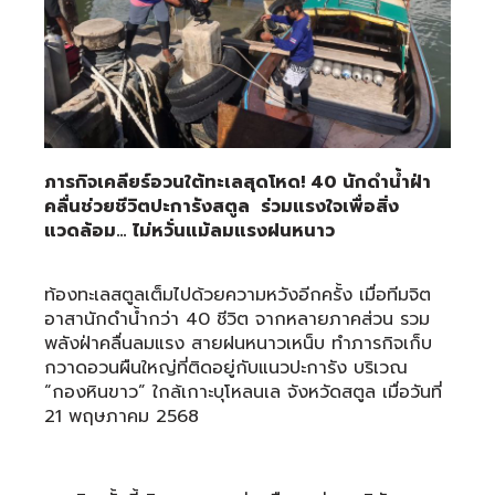
ภารกิจเคลียร์อวนใต้ทะเลสุดโหด! 40 นักดำน้ำฝ่า
คลื่นช่วยชีวิตปะการังสตูล ร่วมแรงใจเพื่อสิ่ง
แวดล้อม… ไม่หวั่นแม้ลมแรงฝนหนาว
ท้องทะเลสตูลเต็มไปด้วยความหวังอีกครั้ง เมื่อทีมจิต
อาสานักดำน้ำกว่า 40 ชีวิต จากหลายภาคส่วน รวม
พลังฝ่าคลื่นลมแรง สายฝนหนาวเหน็บ ทำภารกิจเก็บ
กวาดอวนผืนใหญ่ที่ติดอยู่กับแนวปะการัง บริเวณ
“กองหินขาว” ใกล้เกาะบุโหลนเล จังหวัดสตูล เมื่อวันที่
21 พฤษภาคม 2568