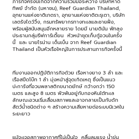
ภารกิจครั้งนี้เกิดจากความร่วมมือระหว่าง บริษัทหาด
ทิพย์ จำกัด (มหาชน), Reef Guardian Thailand,
อุทยานแห่งชาติเภตรา, อุทยานแห่งชาติตะรุเตา, บริษัท
เลตรังไดว์วิ้ง, กรมทรัพยากรทางทะเลและชายฝั่ง,
พร้อมผู้สนับสนุนอีกหลายราย โดยมี นายดินัน พัทลุง
ประธานกลุ่มรีฟการ์เดี้ยน หัวหน้าชุดเก็บกู้อวนในครั้ง
นี้ และ นายไรน่าน เด็นเบ็น จาก Reef Guardian
Thailand เป็นหัวเรือใหญ่ในการประสานภารกิจครั้งนี้
ทีมงานออกปฏิบัติภารกิจด้วย เรือหางยาง 3 ลำ และ
เรือสปีดโบ๊ท 1 ลำ มุ่งหน้าสู่จุดเกิดเหตุ ซึ่งเป็นแนว
ปะการังที่อวนพลาสติกขนาดยักษ์ กว้างกว่า 150
เมตร และสูง 8 เมตร พัวพันอยู่กับกองหินใต้ทะเล
ลักษณะอวนเริ่มเสื่อมสภาพและอาจกลายเป็นกับดัก
สัตว์น้ำชนิดต่าง ๆ สร้างความเสียหายต่อระบบนิเวศใน
ระยะยาว
แม้จะเจอสภาพอากาศที่ไม่เป็นใจ คลื่นลมแรง น้ำขุ่น