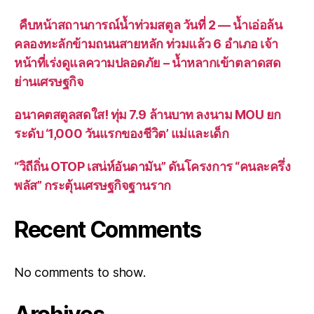
คืบหน้าสถานการณ์น้ำท่วมสตูล วันที่ 2 — น้ำเอ่อล้น
คลองทะลักข้ามถนนสายหลัก ท่วมแล้ว 6 อำเภอ เจ้า
หน้าที่เร่งดูแลความปลอดภัย – น้ำหลากเข้าตลาดสด
ย่านเศรษฐกิจ
อนาคตสตูลสดใส! ทุ่ม 7.9 ล้านบาท ลงนาม MOU ยก
ระดับ ‘1,000 วันแรกของชีวิต’ แม่และเด็ก
“วิถีถิ่น OTOP เสน่ห์อันดามัน” ดันโครงการ “คนละครึ่ง
พลัส” กระตุ้นเศรษฐกิจฐานราก
Recent Comments
No comments to show.